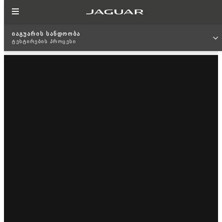
ᲘᲐᲒᲣᲐᲠᲘᲡ ᲡᲐᲜᲓᲝᲝᲑᲐ
ᲢᲔᲡᲢᲘᲠᲔᲑᲘᲡ ᲞᲠᲝᲪᲔᲡᲘ