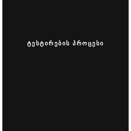
ᲢᲔᲡᲢᲘᲠᲔᲑᲘᲡ ᲞᲠᲝᲪᲔᲡᲘ