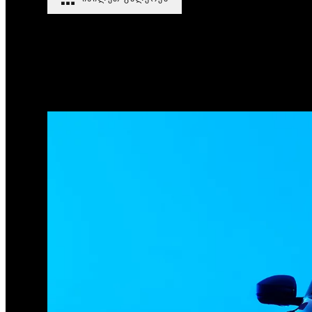
1
/
3