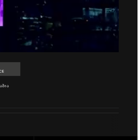
CE
ᲐᲨᲘᲐ