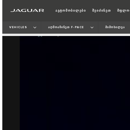
ავტომობილები
შეიძინეთ
მფლო
VEHICLES
ᲐᲦᲛᲝᲐᲩᲘᲜᲔᲗ F-PACE
ᲛᲘᲛᲝᲮᲘᲚᲕᲐ