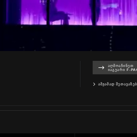
ᲐᲦᲛᲝᲐᲩᲘᲜᲔᲗ
ᲘᲐᲒᲣᲐᲠᲘ F-PA
ᲐᲛᲟᲐᲛᲐᲓ ᲨᲔᲗᲐᲕᲐᲖᲔᲑ