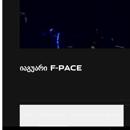
ᲘᲐᲒᲣᲐᲠᲘ F-PACE
DESIGN
TECHNOLOGY
SVR 575 EDITION
MODELS