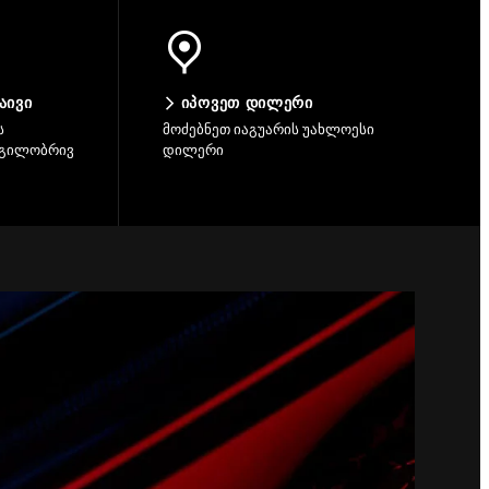
ᲐᲘᲕᲘ
ᲘᲞᲝᲕᲔᲗ ᲓᲘᲚᲔᲠᲘ
ს
მოძებნეთ იაგუარის უახლოესი
დგილობრივ
დილერი