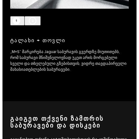
1
2
ᲢᲐᲚᲐᲮᲘ + ᲗᲝᲕᲚᲘ
„M+S“ მარკირება Jaguar საბურავის გვერდზე მიუთითებს,
რომ საბურავი მნიშვნელოვნად უკეთ არის მორგებული
სველი და თხელებული გზებისთვის, ვიდრე თავდაპირველი
მახასიათებლების საბურავები.
ᲒᲐᲘᲒᲔᲗ ᲗᲥᲕᲔᲜᲘ ᲖᲐᲛᲗᲠᲘᲡ
ᲡᲐᲑᲣᲠᲐᲕᲔᲑᲘ ᲓᲐ ᲓᲘᲡᲙᲔᲑᲘ