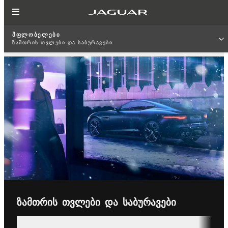
ᲛᲤᲚᲝᲑᲔᲚᲔᲑᲘ
ᲖᲐᲛᲗᲠᲘᲡ ᲗᲕᲚᲔᲑᲘ ᲓᲐ ᲡᲐᲑᲣᲠᲐᲕᲔᲑᲘ
ᲖᲐᲛᲗᲠᲘᲡ ᲗᲕᲚᲔᲑᲘ ᲓᲐ ᲡᲐᲑᲣᲠᲐᲕᲔᲑᲘ