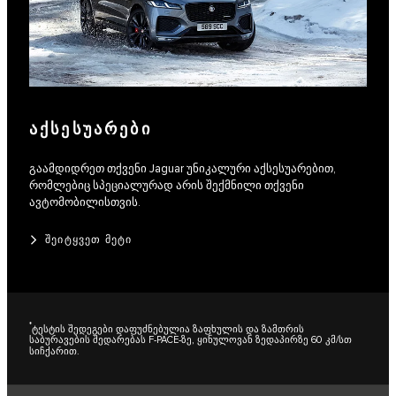
ᲐᲥᲡᲔᲡᲣᲐᲠᲔᲑᲘ
გაამდიდრეთ თქვენი Jaguar უნიკალური აქსესუარებით,
რომლებიც სპეციალურად არის შექმნილი თქვენი
ავტომობილისთვის.
ᲨᲔᲘᲢᲧᲕᲔᲗ ᲛᲔᲢᲘ
*
ტესტის შედეგები დაფუძნებულია ზაფხულის და ზამთრის
საბურავების შედარებას F-PACE-ზე, ყინულოვან ზედაპირზე 60 კმ/სთ
სიჩქარით.