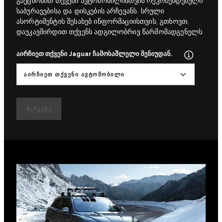
გაეცნობით თქვენი ავტომობილისთვის რეკომენდებული
საბურავებისა და დისკების არჩევანს. სრული
ასორტიმენტის შესახებ ინფორმაციისთვის, გთხოვთ,
დაუკავშირდით თქვენს ადგილობრივ წარმომადგენელს.
აირჩიეთ თქვენი Jaguar ჩამოსაშლელი მენიუდან.
ᲐᲘᲠᲩᲘᲔᲗ ᲗᲥᲕᲔᲜᲘ ᲐᲕᲢᲝᲛᲝᲑᲘᲚᲘ
ᲛᲐᲩᲕᲔᲜᲔ