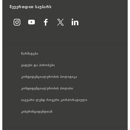
შეუერთდით საუბარს
წარმატება
ვადები და პირობები
კონფიდენციალურობის პოლიტიკა
კონფიდენციალურობის პოლისი
იაგუარი ლენდ როვერი კორპორატიული
კიბერინციდენტთან