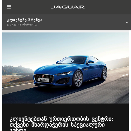
ᲙᲚᲘᲔᲜᲢᲖᲔ ᲖᲠᲣᲜᲕᲐ
ᲓᲐᲒᲕᲘᲙᲐᲕᲨᲘᲠᲓᲘᲗ
ᲙᲚᲘᲔᲜᲢᲔᲑᲗᲐᲜ ᲣᲠᲗᲘᲔᲠᲗᲝᲑᲘᲡ ᲪᲔᲜᲢᲠᲘ:
ᲗᲥᲕᲔᲜᲘ ᲛᲮᲐᲠᲓᲐᲭᲔᲠᲘᲡ ᲡᲞᲔᲪᲘᲐᲚᲣᲠᲘ
ᲒᲣᲜᲓᲘ