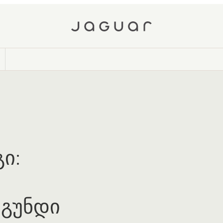
ი:
გუნდი