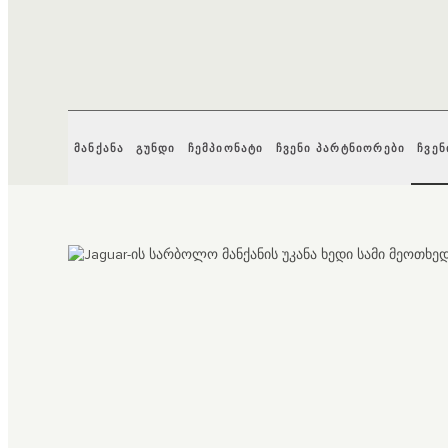
ᲛᲐᲜᲥᲐᲜᲐ
ᲒᲣᲜᲓᲘ
ᲩᲔᲛᲞᲘᲝᲜᲐᲢᲘ
ᲩᲕᲔᲜᲘ ᲞᲐᲠᲢᲜᲘᲝᲠᲔᲑᲘ
ᲩᲕᲔ
3
/
3