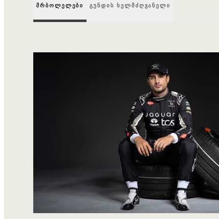
ᲛᲠᲑᲝᲚᲔᲚᲔᲑᲘ
ᲒᲣᲜᲓᲘᲡ ᲮᲔᲚᲛᲫᲦᲕᲐᲜᲔᲚᲘ