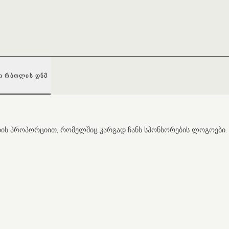
ᲜᲘ ᲠᲑᲝᲚᲘᲡ ᲓᲜᲛ