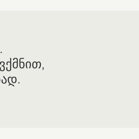
.
ვქმნით,
ად.