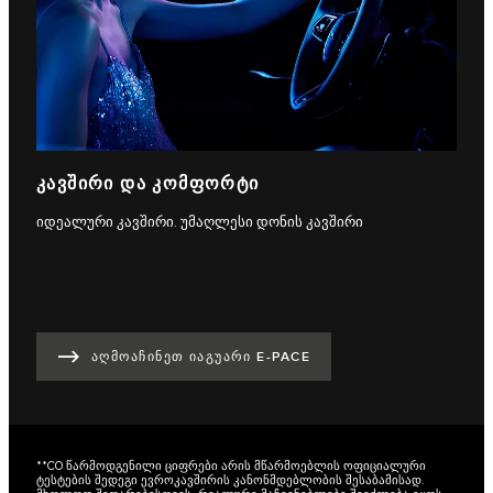
ᲙᲐᲕᲨᲘᲠᲘ ᲓᲐ ᲙᲝᲛᲤᲝᲠᲢᲘ
იდეალური კავშირი. უმაღლესი დონის კავშირი
ᲐᲦᲛᲝᲐᲩᲘᲜᲔᲗ ᲘᲐᲒᲣᲐᲠᲘ E-PACE
**CO წარმოდგენილი ციფრები არის მწარმოებლის ოფიციალური
ტესტების შედეგი ევროკავშირის კანონმდებლობის შესაბამისად.