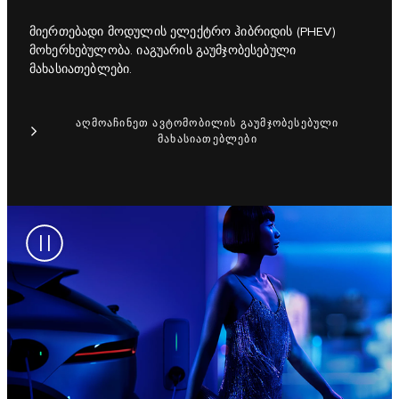
მიერთებადი მოდულის ელექტრო ჰიბრიდის (PHEV)
მოხერხებულობა. იაგუარის გაუმჯობესებული
მახასიათებლები.
ᲐᲦᲛᲝᲐᲩᲘᲜᲔᲗ ᲐᲕᲢᲝᲛᲝᲑᲘᲚᲘᲡ ᲒᲐᲣᲛᲯᲝᲑᲔᲡᲔᲑᲣᲚᲘ
ᲛᲐᲮᲐᲡᲘᲐᲗᲔᲑᲚᲔᲑᲘ