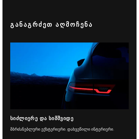
ᲒᲐᲜᲐᲒᲠᲫᲔᲗ ᲐᲦᲛᲝᲩᲔᲜᲐ
ᲡᲘᲫᲚᲘᲔᲠᲔ ᲓᲐ ᲡᲘᲛᲨᲕᲘᲓᲔ
მბრძანებლური ექსტერიერი. დახვეწილი ინტერიერი.