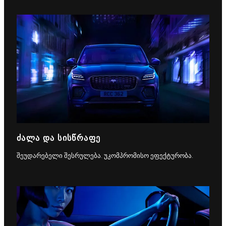
ᲫᲐᲚᲐ ᲓᲐ ᲡᲘᲡᲬᲠᲐᲤᲔ
შეუდარებელი შესრულება. უკომპრომისო ეფექტურობა.