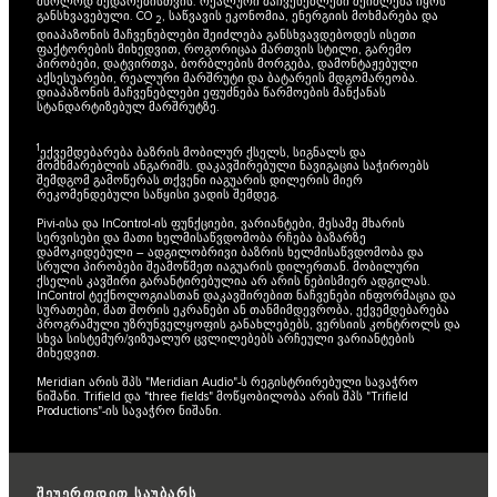
მხოლოდ შედარებისთვის. რეალური მაჩვენებლები შეიძლება იყოს
განსხვავებული. CO
, საწვავის ეკონომია, ენერგიის მოხმარება და
2
დიაპაზონის მაჩვენებლები შეიძლება განსხვავდებოდეს ისეთი
ფაქტორების მიხედვით, როგორიცაა მართვის სტილი, გარემო
პირობები, დატვირთვა, ბორბლების მორგება, დამონტაჟებული
აქსესუარები, რეალური მარშრუტი და ბატარეის მდგომარეობა.
დიაპაზონის მაჩვენებლები ეფუძნება წარმოების მანქანას
სტანდარტიზებულ მარშრუტზე.
1
ექვემდებარება ბაზრის მობილურ ქსელს, სიგნალს და
მომხმარებლის ანგარიშს. დაკავშირებული ნავიგაცია საჭიროებს
შემდგომ გამოწერას თქვენი იაგუარის დილერის მიერ
რეკომენდებული საწყისი ვადის შემდეგ.
Pivi-ისა და InControl-ის ფუნქციები, ვარიანტები, მესამე მხარის
სერვისები და მათი ხელმისაწვდომობა რჩება ბაზარზე
დამოკიდებული – ადგილობრივი ბაზრის ხელმისაწვდომობა და
სრული პირობები შეამოწმეთ იაგუარის დილერთან. მობილური
ქსელის კავშირი გარანტირებულია არ არის ნებისმიერ ადგილას.
InControl ტექნოლოგიასთან დაკავშირებით ნაჩვენები ინფორმაცია და
სურათები, მათ შორის ეკრანები ან თანმიმდევრობა, ექვემდებარება
პროგრამული უზრუნველყოფის განახლებებს, ვერსიის კონტროლს და
სხვა სისტემურ/ვიზუალურ ცვლილებებს არჩეული ვარიანტების
მიხედვით.
Meridian არის შპს "Meridian Audio"-ს რეგისტრირებული სავაჭრო
ნიშანი. Trifield და "three fields" მოწყობილობა არის შპს "Trifield
Productions"-ის სავაჭრო ნიშანი.
შეუერთდით საუბარს