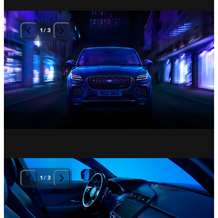
1
/
3
1
/
3