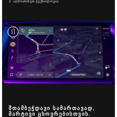
ᲐᲦᲛᲝᲐᲩᲘᲜᲔᲗ ᲢᲔᲥᲜᲝᲚᲝᲒᲘᲐ
ᲨᲗᲐᲛᲑᲔᲭᲓᲐᲕᲘ ᲡᲐᲛᲐᲠᲗᲐᲕᲐᲓ,
ᲛᲐᲠᲢᲘᲕᲘ ᲪᲮᲝᲕᲠᲔᲑᲘᲡᲗᲕᲘᲡ.