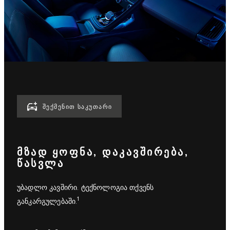
ᲨᲔᲥᲛᲔᲜᲘᲗ ᲡᲐᲙᲣᲗᲐᲠᲘ
ᲛᲖᲐᲓ ᲧᲝᲤᲜᲐ, ᲓᲐᲙᲐᲕᲨᲘᲠᲔᲑᲐ,
ᲬᲐᲡᲕᲚᲐ
უბადლო კავშირი. ტექნოლოგია თქვენს
1
განკარგულებაში.