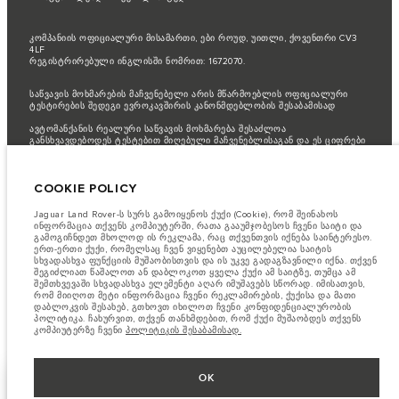
კომპანიის ოფიციალური მისამართი, ები როუდ, უითლი, ქოვენთრი CV3
4LF
რეგისტრირებული ინგლისში ნომრით: 1672070.
საწვავის მოხმარების მაჩვენებელი არის მწარმოებლის ოფიციალური
ტესტირების შედეგი ევროკავშირის კანონმდებლობის შესაბამისად
ავტომანქანის რეალური საწვავის მოხმარება შესაძლოა
განსხვავდებოდეს ტესტებით მიღებული მაჩვენებლისაგან და ეს ციფრები
არის მხოლოდ შედარებითი მიზნებისათვის
მნიშვნელოვანი ინფორმაცია გამოსახულებისა და სპეციფიკაციის
COOKIE POLICY
შესახებ.
ნახევარგამტარების გლობალური დეფიციტი ამჟამად გავლენას
ახდენს ავტომობილის კონსტრუქციის სპეციფიკაციებზე, მოდელების
ხელმისაწვდომობასა და აწყობის ვადებზე. ეს არის ძალიან დინამიური
Jaguar Land Rover-ს სურს გამოიყენოს ქუქი (Cookie), რომ შეინახოს
სიტუაცია და, შედეგად, ვებსაიტში გამოყენებული გამოსახულება
ინფორმაცია თქვენს კომპიუტერში, რათა გააუმჯობესოს ჩვენი საიტი და
შეიძლება სრულად არ ასახავდეს ფუნქციების, ოფციების, გაფორმებისა
გამოგიჩნდეთ მხოლოდ ის რეკლამა, რაც თქვენთვის იქნება საინტერესო.
და ფერის სქემების მიმდინარე სპეციფიკაციებს. გთხოვთ, მიმართოთ
ერთ-ერთი ქუქი, რომელსაც ჩვენ ვიყენებთ აუცილებელია საიტის
თქვენს დილერს, რომელიც შეძლებს დაადასტუროს თქვენთან არსებული
სხვადასხვა ფუნქციის მუშაობისთვის და ის უკვე გადაგზავნილი იქნა. თქვენ
შეზღუდვები, რომ იყოთ წინასწარ ინფორმირებული
შეგიძლიათ წაშალოთ ან დაბლოკოთ ყველა ქუქი ამ საიტზე, თუმცა ამ
შემთხვევაში სხვადასხვა ელემენტი აღარ იმუშავებს სწორად. იმისათვის,
წინამდბარე ვებ გვერდის ინფორმაცია, მახასიათებლები, ფასები და
რომ მიიღოთ მეტი ინფორმაცია ჩვენი რეკლამირების, ქუქისა და მათი
ფერები შესაძლოა იცვლებოდესბაზრის მიხედვით და ცვლილება
დაბლოკვის შესახებ, გთხოვთ იხილოთ ჩვენი კონფიდენციალურობის
ხორციელდება შეტყობინების გარეშე. გთხოვთ მიმართეთ თქვენს
პოლიტიკა. ჩახურვით, თქვენ თანხმდებით, რომ ქუქი მუშაობდეს თქვენს
ადგილობრივ დილერს ხელმისაწვდომობისა და ფასების შესახებ
კომპიუტერზე ჩვენი
პოლიტიკის შესაბამისად.
OK
ᲨᲔᲥᲛᲔᲜᲘᲗ ᲡᲐᲙᲣᲗᲐᲠᲘ
ᲛᲔᲢᲘᲡ ᲩᲕᲔᲜᲔᲑᲐ