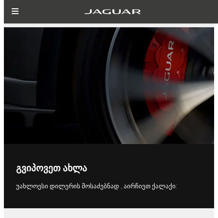
ᲒᲕᲘᲞᲝᲕᲔᲗ ᲐᲮᲚᲐ
უახლოესი დილერის მოსაძებნად , აირჩიეთ ქალაქი: