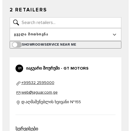
2 RETAILERS
ᲧᲕᲔᲚᲐ ᲛᲝᲗᲮᲝᲕᲜᲐ
SHOWROOM/SERVICE NEAR ME
ᲘᲐᲒᲣᲐᲠᲘ ᲨᲝᲣᲠᲣᲛᲘ - GT MOTORS
01
+99532 2595000
web@jaguar.com.ge
დ.აღმაშენებლის ხეივანი №155
სერვისები