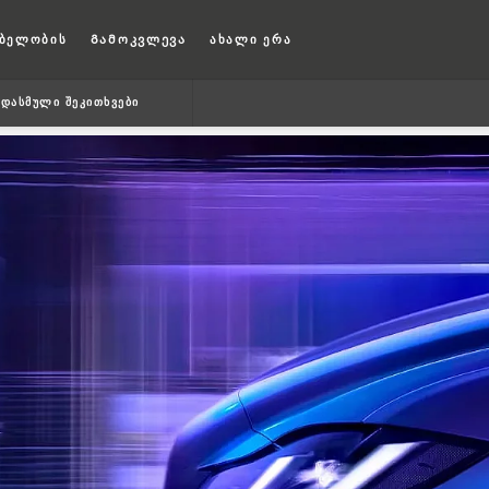
ბელობის
Გამოკვლევა
ახალი ერა
ᲓᲐᲡᲛᲣᲚᲘ ᲨᲔᲙᲘᲗᲮᲕᲔᲑᲘ