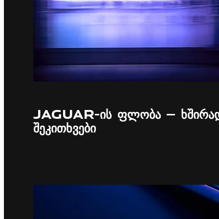
JAGUAR-ᲘᲡ ᲤᲚᲝᲑᲐ — ᲮᲨᲘᲠᲐ
ᲨᲔᲙᲘᲗᲮᲕᲔᲑᲘ