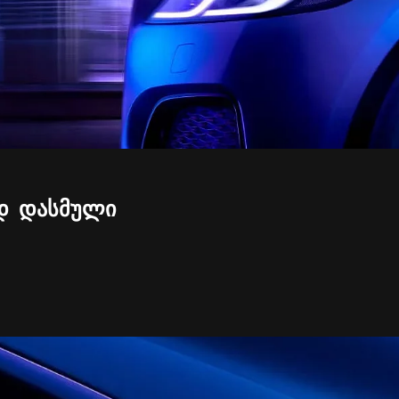
Დ ᲓᲐᲡᲛᲣᲚᲘ