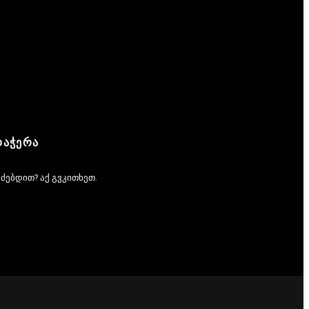
ᲓᲐᲭᲔᲠᲐ
ეძებდით? აქ გვკითხეთ.