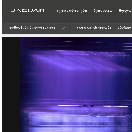
ავტომობილები
შეიძინეთ
მფლო
ᲐᲦᲛᲝᲐᲩᲘᲜᲔ ᲛᲤᲚᲝᲑᲔᲚᲝᲑᲐ
JAGUAR-ᲘᲡ ᲤᲚᲝᲑᲐ — ᲮᲨᲘᲠᲐᲓ 