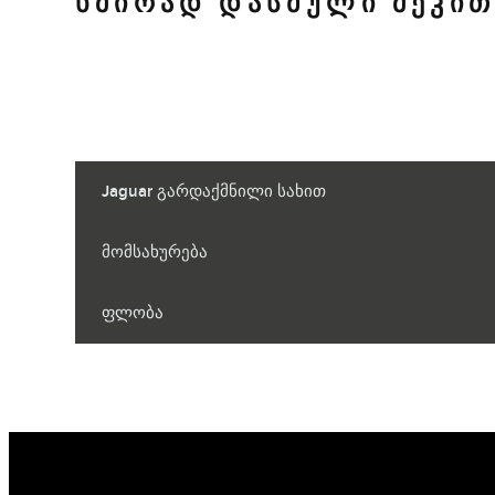
ᲮᲨᲘᲠᲐᲓ ᲓᲐᲡᲛᲣᲚᲘ ᲨᲔᲙᲘᲗ
Jaguar გარდაქმნილი სახით
მომსახურება
ფლობა