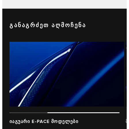
ᲒᲐᲜᲐᲒᲠᲫᲔᲗ ᲐᲦᲛᲝᲩᲔᲜᲐ
ᲘᲐᲒᲣᲐᲠᲘ E-PACE ᲛᲝᲓᲔᲚᲔᲑᲘ
Მ