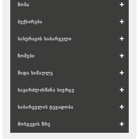
ᲬᲝᲜᲐ
ᲑᲣᲥᲡᲘᲠᲔᲑᲐ
ᲡᲐᲮᲣᲠᲐᲕᲘᲡ ᲡᲐᲑᲐᲠᲒᲣᲚᲘ
ᲖᲝᲛᲔᲑᲘ
ᲨᲘᲓᲐ ᲡᲘᲛᲐᲦᲚᲔ
ᲡᲐᲕᲐᲠᲫᲚᲘᲡᲬᲘᲜᲐ ᲡᲘᲕᲠᲪᲔ
ᲡᲐᲑᲐᲠᲒᲣᲚᲘᲡ ᲢᲔᲕᲐᲓᲝᲑᲐ
ᲛᲝᲮᲕᲔᲕᲘᲡ ᲬᲠᲔ