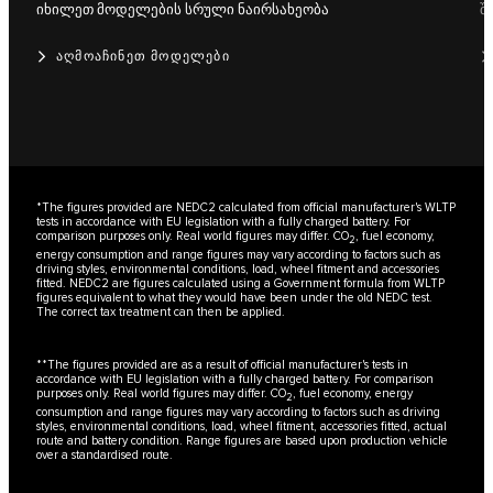
იხილეთ მოდელების სრული ნაირსახეობა
შ
ᲐᲦᲛᲝᲐᲩᲘᲜᲔᲗ ᲛᲝᲓᲔᲚᲔᲑᲘ
*The figures provided are NEDC2 calculated from official manufacturer's WLTP
tests in accordance with EU legislation with a fully charged battery. For
comparison purposes only. Real world figures may differ. CO
, fuel economy,
2
energy consumption and range figures may vary according to factors such as
driving styles, environmental conditions, load, wheel fitment and accessories
fitted. NEDC2 are figures calculated using a Government formula from WLTP
figures equivalent to what they would have been under the old NEDC test.
The correct tax treatment can then be applied.
**The figures provided are as a result of official manufacturer's tests in
accordance with EU legislation with a fully charged battery. For comparison
purposes only. Real world figures may differ. CO
, fuel economy, energy
2
consumption and range figures may vary according to factors such as driving
styles, environmental conditions, load, wheel fitment, accessories fitted, actual
route and battery condition. Range figures are based upon production vehicle
over a standardised route.