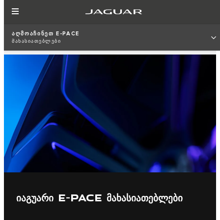
ᲐᲦᲛᲝᲐᲩᲘᲜᲔᲗ E-PACE
ᲛᲐᲮᲐᲡᲘᲐᲗᲔᲑᲚᲔᲑᲘ
ᲘᲐᲒᲣᲐᲠᲘ E-PACE ᲛᲐᲮᲐᲡᲘᲐᲗᲔᲑᲚᲔᲑᲘ