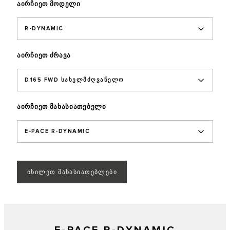
აირჩიეთ მოდელი
R-DYNAMIC
აირჩიეთ ძრავა
D165 FWD ᲡᲐᲮᲔᲚᲛᲫᲦᲕᲐᲜᲔᲚᲝ
აირჩიეთ მახასიათებელი
E-PACE R-DYNAMIC
ᲘᲮᲘᲚᲔᲗ ᲛᲐᲮᲐᲡᲘᲐᲗᲔᲑᲚᲔᲑᲘ