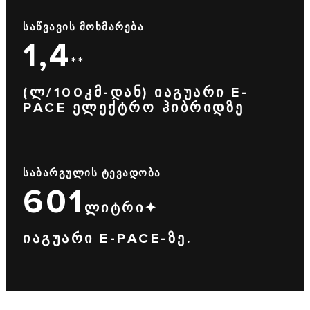
ᲡᲐᲬᲕᲐᲕᲘᲡ ᲛᲝᲮᲛᲐᲠᲔᲑᲐ
1,4
**
(Ლ/100ᲙᲛ-ᲓᲐᲜ) ᲘᲐᲒᲣᲐᲠᲘ E-
PACE ᲔᲚᲔᲥᲢᲠᲝ ᲰᲘᲑᲠᲘᲓᲖᲔ
ᲡᲐᲑᲐᲠᲒᲣᲚᲘᲡ ᲢᲔᲕᲐᲓᲝᲑᲐ
601
ᲚᲘᲢᲠᲘ✦
ᲘᲐᲒᲣᲐᲠᲘ E-PACE-ᲖᲔ.