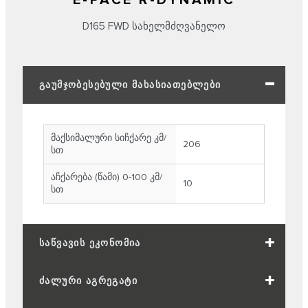
E-PACE R-DYNAMIC
D165 FWD ᲡᲐᲮᲔᲚᲛᲫᲦᲕᲐᲜᲔᲚᲝ
ᲒᲐᲣᲛᲯᲝᲑᲔᲡᲔᲑᲣᲚᲘ ᲛᲐᲮᲐᲡᲘᲐᲗᲔᲑᲚᲔᲑᲘ
მაქსიმალური სიჩქარე კმ/
206
სთ
აჩქარება (წამი) 0-100 კმ/
10
სთ
ᲡᲐᲬᲕᲐᲕᲘᲡ ᲔᲙᲝᲜᲝᲛᲘᲐ
ᲫᲐᲚᲣᲠᲘ ᲐᲒᲠᲔᲒᲐᲢᲘ