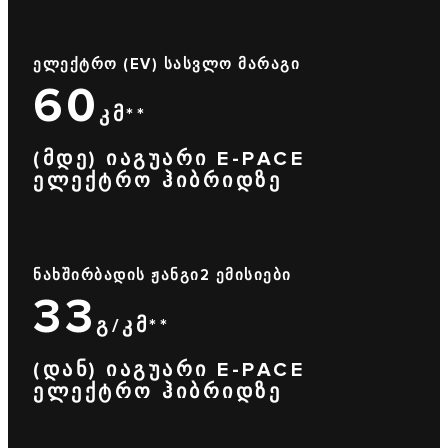
ᲔᲚᲔᲥᲢᲠᲝ (EV) ᲡᲐᲡᲕᲚᲝ ᲛᲐᲠᲐᲒᲘ
60
ᲙᲛ**
(ᲛᲓᲔ) ᲘᲐᲒᲣᲐᲠᲘ E-PACE
ᲔᲚᲔᲥᲢᲠᲝ ᲰᲘᲑᲠᲘᲓᲖᲔ
ᲜᲐᲮᲨᲘᲠᲑᲐᲓᲘᲡ ᲟᲐᲜᲒᲘ2 ᲔᲛᲘᲡᲘᲔᲑᲘ
33
Გ/ᲙᲛ**
(ᲓᲐᲜ) ᲘᲐᲒᲣᲐᲠᲘ E-PACE
ᲔᲚᲔᲥᲢᲠᲝ ᲰᲘᲑᲠᲘᲓᲖᲔ