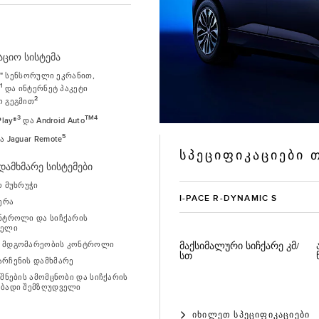
ციო სისტემა
10" სენსორული ეკრანით,
1
ა
და ინტერნეტ პაკეტი
2
 გეგმით
3
TM4
Play®
და Android Auto
5
 Jaguar Remote
ᲡᲞᲔᲪᲘᲤᲘᲙᲐᲪᲘᲔᲑᲘ
ამხმარე სისტემები
ო მუხრუჭი
I-PACE R-DYNAMIC S
მერა
ნტროლი და სიჩქარის
ველი
 მდგომარეობის კონტროლი
მაქსიმალური სიჩქარე კმ/
სთ
რჩენის დამხმარე
იშნების ამომცნობი და სიჩქარის
ებადი შემზღუდველი
ᲘᲮᲘᲚᲔᲗ ᲡᲞᲔᲪᲘᲤᲘᲙᲐᲪᲘᲔᲑᲘ