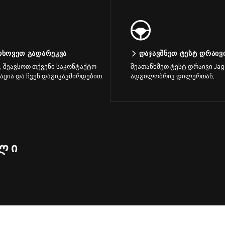
ᲗᲮᲝᲕᲔᲗ ᲒᲐᲓᲐᲠᲔᲙᲕᲐ
ᲓᲐᲯᲐᲕᲨᲜᲔᲗ ᲢᲔᲡᲢ ᲓᲠᲐᲘᲕ
 შეავსოთ თქვენი საკონტაქტო
შეათანხმეთ ტესტ დრაივი Jag
ცია და ჩვენ დაგიკავშირდებით.
ადგილობრივ დილერთან,
ᲔᲚᲘ