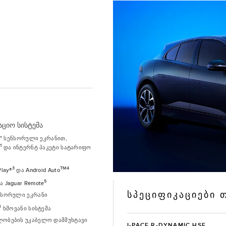
ციო სისტემა
10" სენსორული ეკრანით,
1
ა
და ინტერნტ პაკეტი სატარიფო
3
TM4
Play®
და Android Auto
5
 Jaguar Remote
ᲡᲞᲔᲪᲘᲤᲘᲙᲐᲪᲘᲔᲑᲘ
ნსორული ეკრანი
M
ხმოვანი სისტემა
ობების უკაბელო დამმუხტავი
I-PACE R-DYNAMIC HSE