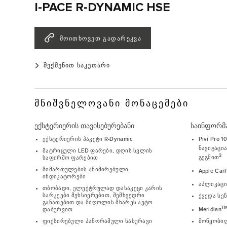
I-PACE R-DYNAMIC HSE
ᲛᲝᲘᲗᲮᲝᲕᲔᲗ ᲒᲐᲓᲐᲠᲔᲙᲕᲐ
ᲨᲔᲥᲛᲔᲜᲘᲗ ᲡᲐᲙᲣᲗᲐᲠᲘ
ᲛᲜᲘᲨᲕᲜᲔᲚᲝᲕᲐᲜᲘ ᲛᲝᲜᲐᲪᲔᲛᲔᲑᲘ
ექსტერიერის თავისებურებანი
საინფორმა
ექსტერიერის პაკეტი R-Dynamic
Pivi Pro 
ნავიგაცი
მატრიცული LED ფარები, დღის სვლის
2
გეგმით
საფირმო ფარებით
მიმართულების ანიმირებული
Apple Car
ინდიკატორები
აპლიკაცია
თბობადი, ელექტრულად დასაკეცი კარის
სარკეები მეხსიერებით, შემხვედრი
ქვედა სე
განათებით და მძღოლის მხარეს ავტო
T
Meridian
დაბურვით
მოწყობილ
ფიქსირებული პანორამული სახურავი