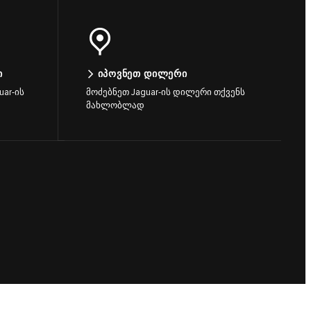
Ი
ᲘᲞᲝᲕᲜᲔᲗ ᲓᲘᲚᲔᲠᲘ
uar-ის
მოძებნეთ Jaguar-ის დილერი თქვენს
მახლობლად