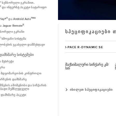
10" სენსორული ეკრანით,
1
ა
და ინტერნტ პაკეტი სატარიფო
3
TM4
Play®
და Android Auto
5
 Jaguar Remote
ᲡᲞᲔᲪᲘᲤᲘᲙᲐᲪᲘᲔᲑᲘ
ნსორული ეკრანი
M
ხმოვანი სისტემა
ობების უკაბელო დამმუხტავი
I-PACE R-DYNAMIC SE
ამხმარე სისტემები
ო მუხრუჭი
მაქსიმალური სიჩქარე კმ/
მერა
სთ
 მდგომარეობის კონტროლი
რჩენის დამხმარე
იშნების ამომცნობი და სიჩქარის
ებადი შემზღუდველი
ᲘᲮᲘᲚᲔᲗ ᲡᲞᲔᲪᲘᲤᲘᲙᲐᲪᲘᲔᲑᲘ
დამხმარე პაკეტი