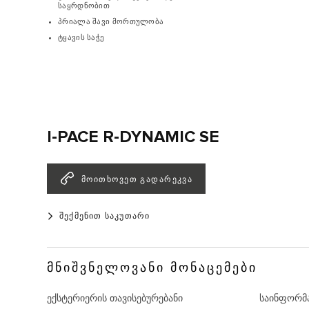
საყრდნობით
პრიალა შავი მორთულობა
ტყავის საჭე
I-PACE R-DYNAMIC SE
ᲛᲝᲘᲗᲮᲝᲕᲔᲗ ᲒᲐᲓᲐᲠᲔᲙᲕᲐ
ᲨᲔᲥᲛᲔᲜᲘᲗ ᲡᲐᲙᲣᲗᲐᲠᲘ
ᲛᲜᲘᲨᲕᲜᲔᲚᲝᲕᲐᲜᲘ ᲛᲝᲜᲐᲪᲔᲛᲔᲑᲘ
ექსტერიერის თავისებურებანი
საინფორმა