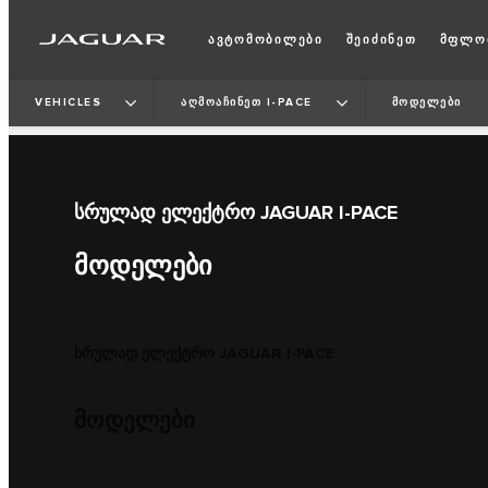
ავტომობილები
შეიძინეთ
მფლო
VEHICLES
ᲐᲦᲛᲝᲐᲩᲘᲜᲔᲗ I-PACE
ᲛᲝᲓᲔᲚᲔᲑᲘ
ᲡᲠᲣᲚᲐᲓ ᲔᲚᲔᲥᲢᲠᲝ JAGUAR I-PACE
ᲛᲝᲓᲔᲚᲔᲑᲘ
სრულად ელექტრო JAGUAR I-PACE
მოდელები