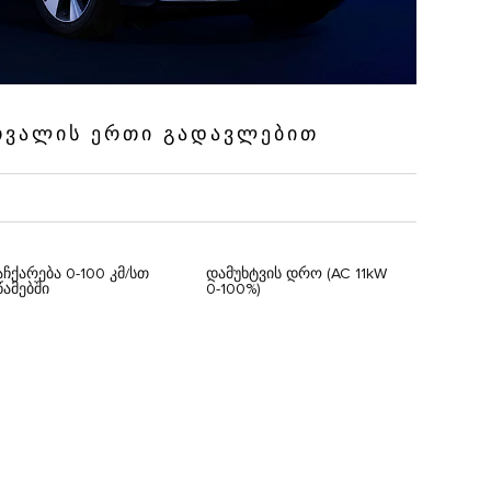
 ᲗᲕᲐᲚᲘᲡ ᲔᲠᲗᲘ ᲒᲐᲓᲐᲕᲚᲔᲑᲘᲗ
აჩქარება 0-100 კმ/სთ
დამუხტვის დრო (AC 11kW
წამებში
0-100%)