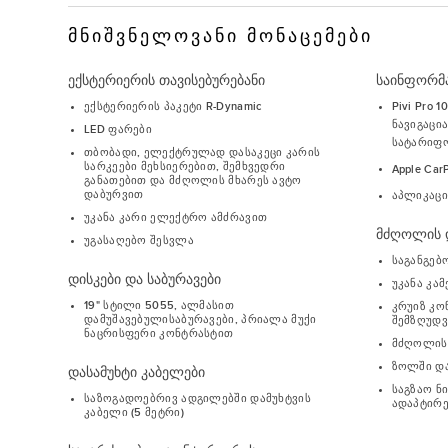
ᲛᲜᲘᲨᲕᲜᲔᲚᲝᲕᲐᲜᲘ ᲛᲝᲜᲐᲪᲔᲛᲔᲑᲘ
ექსტერიერის თავისებურებანი
საინფორმა
ექსტერიერის პაკეტი R-Dynamic
Pivi Pro 
ნავიგაცი
LED ფარები
სატარიფო
თბობადი, ელექტრულად დასაკეცი კარის
სარკეები მეხსიერებით, შემხვედრი
Apple Car
განათებით და მძღოლის მხარეს ავტო
დაბურვით
აპლიკაცია
უკანა კარი ელექტრო ამძრავით
მძღოლის დ
უგასაღებო შესვლა
საგანგებ
დისკები და საბურავები
უკანა კა
19" სტილი 5055, ალმასით
კრუიზ კო
დამუშავებულისაბურავები, პრიალა მუქი
შემზღუდ
ნაცრისფერი კონტრასტით
მძღოლის
ზოლში და
დასამუხტი კაბელები
საგზაო ნ
საზოგადოებრივ ადგილებში დამუხტვის
ადაპტირ
კაბელი (5 მეტრი)