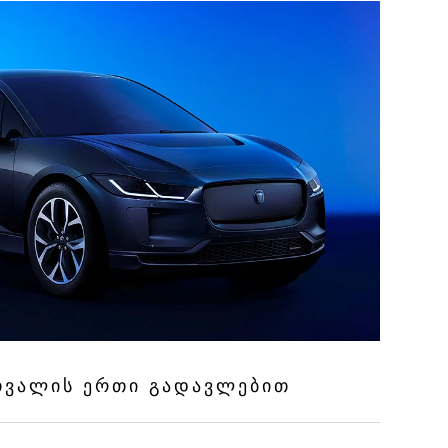
 ᲗᲕᲐᲚᲘᲡ ᲔᲠᲗᲘ ᲒᲐᲓᲐᲕᲚᲔᲑᲘᲗ