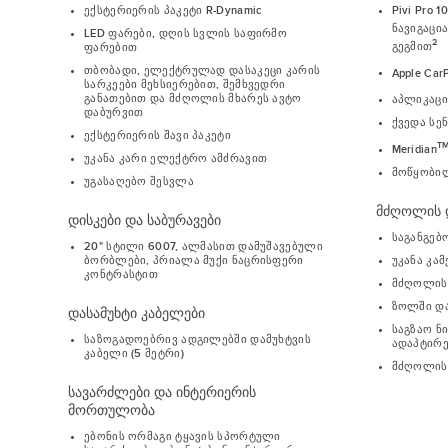
ექსტერიერის პაკეტი R-Dynamic
Pivi Pro 
ნავიგაცი
LED ფარები, დღის სვლის საფირმო
2
გეგმით
ფარებით
თბობადი, ელექტრულად დასაკეცი კარის
Apple Car
სარკეები მეხსიერებით, შემხვედრი
განათებით და მძღოლის მხარეს ავტო
აპლიკაცია
დაბურვით
ქვედა სე
ექსტერიერის შავი პაკეტი
T
Meridian
უკანა კარი ელექტრო ამძრავით
მოწყობილ
უგასაღებო შესვლა
მძღოლის დ
დისკები და საბურავები
საგანგებ
20" სტილი 6007, ალმასით დამუშავებული
უკანა კა
ბორბლები, პრიალა მუქი ნაცრისფერი
კონტრასტით
მძღოლის
ზოლში და
დასამუხტი კაბელები
საგზაო ნ
საზოგადოებრივ ადგილებში დამუხტვის
ადაპტირ
კაბელი (5 მეტრი)
მძღოლის 
სავარძლები და ინტერიერის
მორთულობა
ებონის ორმაგი ტყავის სპორტული