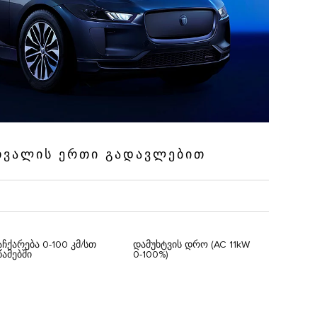
 ᲗᲕᲐᲚᲘᲡ ᲔᲠᲗᲘ ᲒᲐᲓᲐᲕᲚᲔᲑᲘᲗ
აჩქარება 0-100 კმ/სთ
დამუხტვის დრო (AC 11kW
წამებში
0-100%)