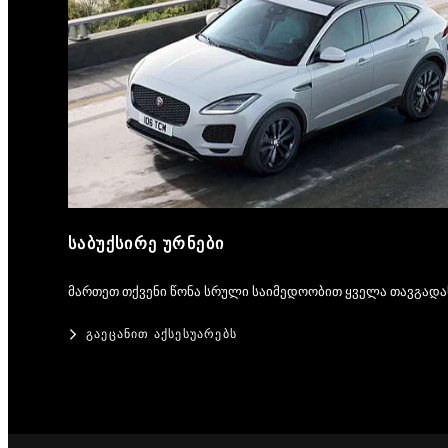
ᲡᲐᲑᲣᲥᲡᲘᲠᲔ ᲣᲠᲜᲔᲑᲘ
მართეთ თქვენი წონა სრული საიმედოობით ყველა თავგად
ᲒᲐᲔᲪᲐᲜᲘᲗ ᲐᲥᲡᲔᲡᲣᲐᲠᲔᲑᲡ