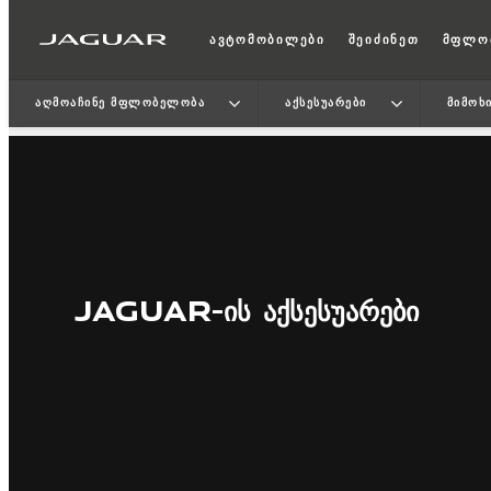
ავტომობილები
შეიძინეთ
მფლო
ᲐᲦᲛᲝᲐᲩᲘᲜᲔ ᲛᲤᲚᲝᲑᲔᲚᲝᲑᲐ
ᲐᲥᲡᲔᲡᲣᲐᲠᲔᲑᲘ
ᲛᲘᲛᲝᲮ
JAGUAR-ᲘᲡ ᲐᲥᲡᲔᲡᲣᲐᲠᲔᲑᲘ