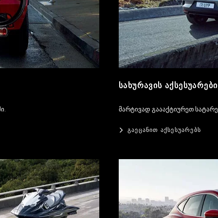
ᲡᲐᲮᲣᲠᲐᲕᲘᲡ ᲐᲥᲡᲔᲡᲣᲐᲠᲔᲑᲘ
ი.
მარტივად გაააქტიურეთ სატარებ
ᲒᲐᲔᲪᲐᲜᲘᲗ ᲐᲥᲡᲔᲡᲣᲐᲠᲔᲑᲡ