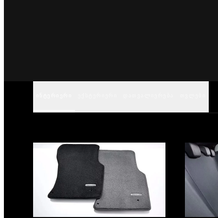
ᲘᲜᲢᲔᲠᲘᲔᲠᲘ
ᲔᲥᲡᲢᲔᲠᲘᲔᲠᲘ
ᲓᲐᲗᲕᲐᲚᲘᲔᲠᲔᲑᲐ
ᲗᲕᲚᲔᲑᲘ