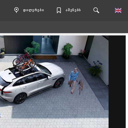
დილერები
აშენებს