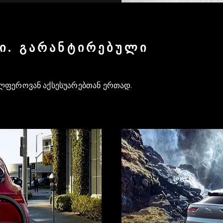
Ი. ᲒᲐᲠᲐᲜᲢᲘᲠᲔᲑᲣᲚᲘ
ალფეროვან აქსესუარებთან ერთად.