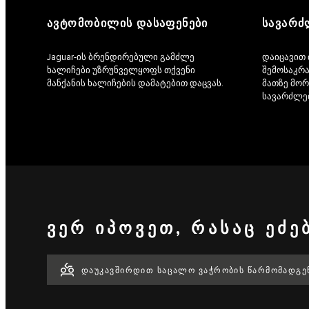
ᲐᲕᲢᲝᲛᲝᲑᲘᲚᲘᲡ ᲓᲐᲡᲐᲤᲔᲜᲔᲑᲘ
ᲡᲐᲕᲐᲠᲫ
Jaguar-ის ბრენდირებული გამძლე
დაიცავით 
ხალიჩები უზრუნველყოფს თქვენი
შემოსაკრა
მანქანის ხალიჩების დამატებით დაცვას.
მათზე მო
სავარძლე
ᲕᲔᲠ ᲘᲞᲝᲕᲔᲗ, ᲠᲐᲡᲐᲪ ᲔᲫᲔ
ᲓᲐᲣᲙᲐᲕᲨᲘᲠᲓᲘᲗ ᲡᲐᲪᲐᲚᲝ ᲕᲐᲭᲠᲝᲑᲘᲡ ᲬᲐᲠᲛᲝᲛᲐᲓᲒ