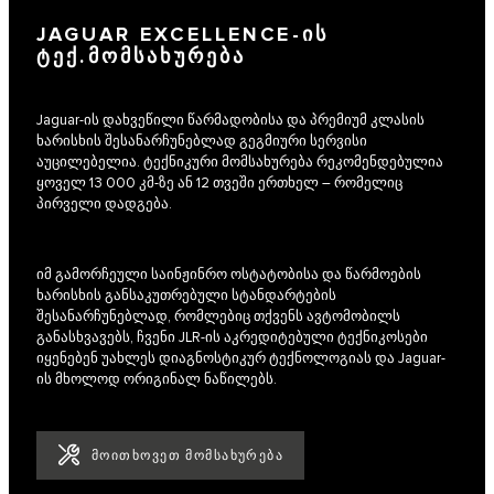
JAGUAR EXCELLENCE-ᲘᲡ
ᲢᲔᲥ.ᲛᲝᲛᲡᲐᲮᲣᲠᲔᲑᲐ
Jaguar-ის დახვეწილი წარმადობისა და პრემიუმ კლასის
ხარისხის შესანარჩუნებლად გეგმიური სერვისი
აუცილებელია. ტექნიკური მომსახურება რეკომენდებულია
ყოველ 13 000 კმ-ზე ან 12 თვეში ერთხელ – რომელიც
პირველი დადგება.
იმ გამორჩეული საინჟინრო ოსტატობისა და წარმოების
ხარისხის განსაკუთრებული სტანდარტების
შესანარჩუნებლად, რომლებიც თქვენს ავტომობილს
განასხვავებს, ჩვენი JLR-ის აკრედიტებული ტექნიკოსები
იყენებენ უახლეს დიაგნოსტიკურ ტექნოლოგიას და Jaguar-
ის მხოლოდ ორიგინალ ნაწილებს.
ᲛᲝᲘᲗᲮᲝᲕᲔᲗ ᲛᲝᲛᲡᲐᲮᲣᲠᲔᲑᲐ