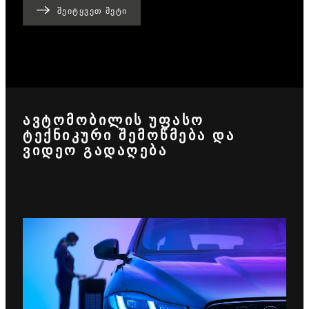
ᲨᲔᲘᲢᲧᲕᲔᲗ ᲛᲔᲢᲘ
ᲐᲕᲢᲝᲛᲝᲑᲘᲚᲘᲡ ᲣᲤᲐᲡᲝ
ᲢᲔᲥᲜᲘᲙᲣᲠᲘ ᲨᲔᲛᲝᲬᲛᲔᲑᲐ ᲓᲐ
ᲕᲘᲓᲔᲝ ᲒᲐᲓᲐᲦᲔᲑᲐ