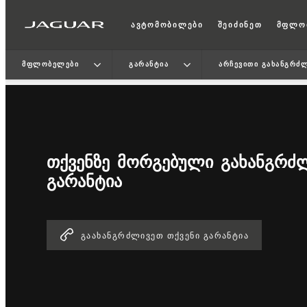
ავტომობილები
შეიძინეთ
მფლო
ᲛᲤᲚᲝᲑᲔᲚᲔᲑᲘ
ᲒᲐᲠᲐᲜᲢᲘᲐ
ᲐᲠᲩᲔᲕᲘᲗᲘ ᲒᲐᲮᲐᲜᲒᲠᲫ
ᲗᲥᲕᲔᲜᲖᲔ ᲛᲝᲠᲒᲔᲑᲣᲚᲘ ᲒᲐᲮᲐᲜᲒᲠᲫ
ᲒᲐᲠᲐᲜᲢᲘᲐ
ᲒᲐᲐᲮᲐᲜᲒᲠᲫᲚᲘᲕᲔᲗ ᲗᲥᲕᲔᲜᲘ ᲒᲐᲠᲐᲜᲢᲘᲐ