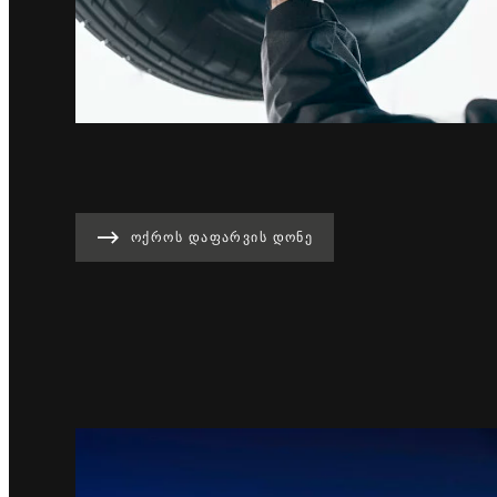
ᲝᲥᲠᲝᲡ ᲓᲐᲤᲐᲠᲕᲘᲡ ᲓᲝᲜᲔ