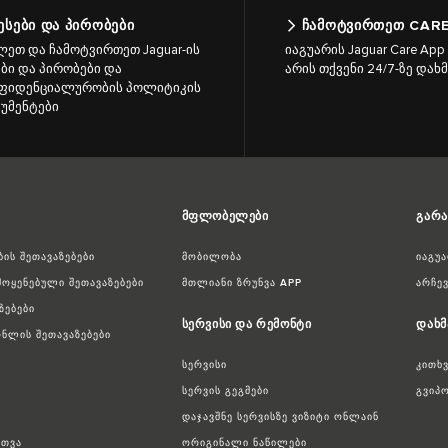
ᲔᲡᲔᲑᲘ ᲓᲐ ᲞᲘᲠᲝᲑᲔᲑᲘ
ᲩᲐᲛᲝᲢᲕᲘᲠᲗᲔᲗ CARE
ლეთ და ჩამოტვირთეთ Jaguar-ის
იაგუარის Jaguar Care Ap
ები და პირობები და
არის თქვენი 24/7-ზე დახ
ფიდენციალურობის პოლიტიკის
უმენტები
მფლობელები
გარა
ის შეთავაზებები
მობილობა
იაგუ
ოყენებული შეთავაზებები
მთლიანი ზრუნვა APP
არჩე
ზებები
სერვისი და რემონტი
დახმ
ნლის შეთავაზებები
სერვისი
კითხ
სერვის გეგმები
გვიპ
დაჯავშნე სერვისზე ვიზიტი ონლაინ
რთვა
ორიგინალი ნაწილები