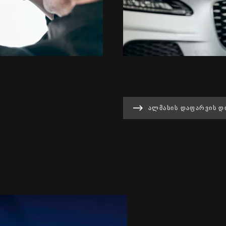
ᲐᲚᲛᲐᲡᲘᲡ ᲓᲐᲤᲐᲠᲕᲘᲡ Დ