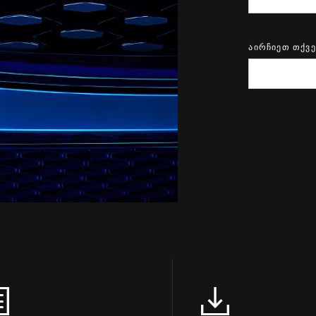
აირჩიეთ თქვ