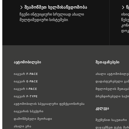
ᲨᲔᲐᲛᲝᲬᲛᲔᲗ ᲮᲔᲚᲛᲘᲡᲐᲬᲕᲓᲝᲛᲝᲑᲐ
Წ
ჩვენი ინტუიციური სრულიად ახალი
იხი
მულტიმედიური სისტემები.
წეს
კონ
დოკ
ავტომობილები
შეთავაზებები
იაგუარ F-PACE
ახალი ავტომობილებ
იაგუარ E-PACE
დადასტურებული გამ
იაგუარ I-PACE
მფლობელის შეთავა
იაგუარ F-TYPE
ბრენდირებული საქო
ავტომობილის სპეციალური ფუნქციონირება
კვლევა
იაგუარის სპექტრი
დამოწმებული მეორადი
შექმენით საკუთარი
ახალი ერა
დაჯავშნეთ ტესტ მა