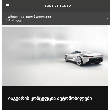
ᲙᲝᲜᲪᲔᲤᲪᲘᲐ ᲐᲕᲢᲝᲛᲝᲑᲘᲚᲔᲑᲘ
ᲛᲘᲛᲝᲮᲘᲚᲕᲐ
ᲘᲐᲒᲣᲐᲠᲘᲡ ᲙᲝᲜᲪᲔᲤᲪᲘᲐ ᲐᲕᲢᲝᲛᲝᲑᲘᲚᲔᲑᲘ