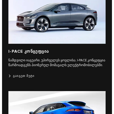
I‑PACE ᲙᲝᲜᲪᲔᲤᲪᲘᲐ
ნამდვილი იაგუარი, უპირველეს ყოვლისა, I‑PACE კონცეფცია
წარმოადგენს პიონერულ მომავალს ელექტრომობილებში.
ᲒᲐᲘᲒᲔᲗ ᲛᲔᲢᲘ