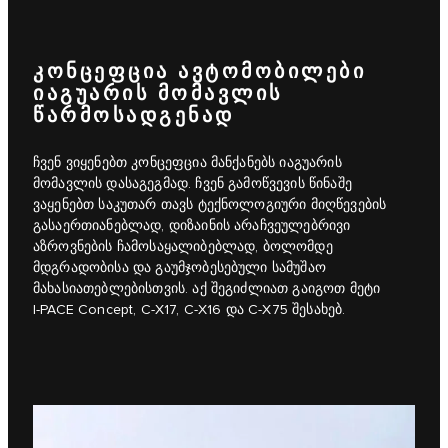
ᲙᲝᲜᲪᲔᲤᲪᲘᲐ ᲐᲕᲢᲝᲛᲝᲑᲘᲚᲔᲑᲘ
ᲘᲐᲒᲣᲐᲠᲘᲡ ᲛᲝᲛᲐᲕᲚᲘᲡ
ᲬᲐᲠᲛᲝᲡᲐᲓᲒᲔᲜᲐᲓ
ჩვენ ვიყენებთ კონცეფცია მანქანებს იაგუარის
მომავლის დასაგეგმად. ჩვენ გამოწვევის წინაშე
ვაყენებთ საკუთარ თავს ტექნოლოგიური მიღწევების
გასაერთიანებლად, დიზაინის არაჩვეულებრივი
აზროვნების ჩამოსაყალიბებლად, ბოლომდე
მდგრადობისა და გაუმჯობესებული სამუშაო
მახასიათებლებისთვის. აქ შეგიძლიათ გაიგოთ მეტი
I‑PACE Concept, C‑X17, C‑X16 და C‑X75 შესახებ.