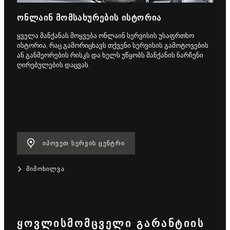
ᲝᲜᲚᲐᲘᲜ ᲛᲝᲛᲡᲐᲮᲣᲠᲔᲑᲘᲡ ᲘᲡᲢᲝᲠᲘᲐ
ყველა მანქანას მოყვება ონლაინ სერვისის უსაფრთხო
ისტორია, რაც გამორიცხავს თქვენი სერვისის გამოტოვების
ან განმეორების რისკს და ხელს უწყობს მანქანის ნარჩენი
ღირებულების დაცვას.
ᲘᲞᲝᲕᲔᲗ ᲡᲔᲠᲕᲘᲡ ᲪᲔᲜᲢᲠᲘ
ᲛᲘᲛᲝᲮᲘᲚᲕᲐ
ᲧᲝᲕᲚᲘᲡᲛᲝᲛᲪᲕᲔᲚᲘ ᲒᲐᲠᲐᲜᲢᲘᲘᲡ