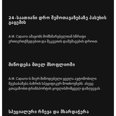
24-ᲡᲐᲐᲗᲘᲐᲜᲘ ᲓᲠᲝ ᲨᲔᲛᲝᲗᲐᲕᲐᲖᲔᲑᲐᲖᲔ ᲞᲐᲡᲣᲮᲘᲡ
ᲒᲐᲪᲔᲛᲘᲡ
A.M. Capurro ამაყობს მომხმარებელთან სწრაფი
ურთიერთქმედებით და შეკვეთის დამუშავების დროით.
ᲛᲘᲬᲝᲓᲔᲑᲐ ᲛᲗᲔᲚ ᲛᲡᲝᲤᲚᲘᲝᲨᲘ
A.M. Capurro-ს მიერ მიწოდებული ყველა ავტომობილი
შეესაბამება ბაზრის სპეციფიკურ მოთხოვნებს. ასევე
გთავაზობთ ტრანსპორტის ყოვლისმომცველ დაზღვევას.
ᲡᲞᲔᲪᲘᲐᲚᲣᲠᲘ ᲠᲩᲔᲕᲐ ᲓᲐ ᲛᲮᲐᲠᲓᲐᲭᲔᲠᲐ