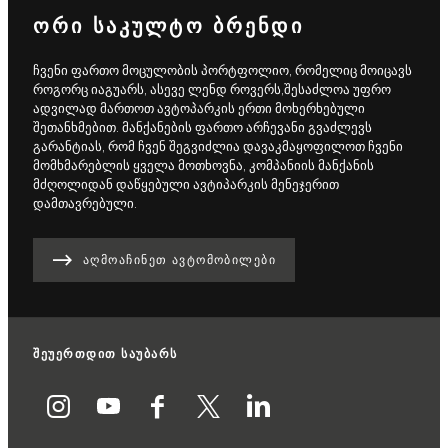
ᲝᲠᲘ ᲡᲐᲙᲣᲚᲢᲝ ᲑᲠᲔᲜᲓᲘ
ჩვენი ფართო მოცულობის პორტფოლიო, რომელიც მოიცავს
როგორც იაგუარს, ასევე ლენდ როვერს,შესაძლოა უფრო
ადვილად მართოთ ავტოპარკის ერთი მოხერხებული
შეთანხმებით. მანქანების ფართო არჩევანი გვაძლევს
გარანტიას, რომ ჩვენ შეგვიძლია დავაკმაყოფილოთ ჩვენი
მომხმარებლის ყველა მოთხოვნა, კომპანიის მანქანის
მძღოლიდან დაწყებული ავტიპარკის მენეჯერით
დამთავრებული.
ᲐᲦᲛᲝᲐᲩᲘᲜᲔᲗ ᲐᲕᲢᲝᲛᲝᲑᲘᲚᲔᲑᲘ
შეუერთდით საუბარს