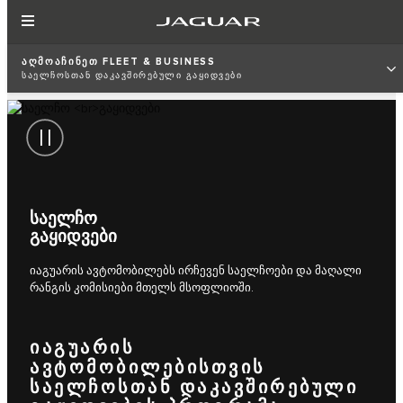
ᲐᲦᲛᲝᲐᲩᲘᲜᲔᲗ FLEET & BUSINESS
ᲡᲐᲔᲚᲩᲝᲡᲗᲐᲜ ᲓᲐᲙᲐᲕᲨᲘᲠᲔᲑᲣᲚᲘ ᲒᲐᲧᲘᲓᲕᲔᲑᲘ
ᲡᲐᲔᲚᲩᲝ
ᲒᲐᲧᲘᲓᲕᲔᲑᲘ
იაგუარის ავტომობილებს ირჩევენ საელჩოები და მაღალი
რანგის კომისიები მთელს მსოფლიოში.
ᲘᲐᲒᲣᲐᲠᲘᲡ
ᲐᲕᲢᲝᲛᲝᲑᲘᲚᲔᲑᲘᲡᲗᲕᲘᲡ
ᲡᲐᲔᲚᲩᲝᲡᲗᲐᲜ ᲓᲐᲙᲐᲕᲨᲘᲠᲔᲑᲣᲚᲘ