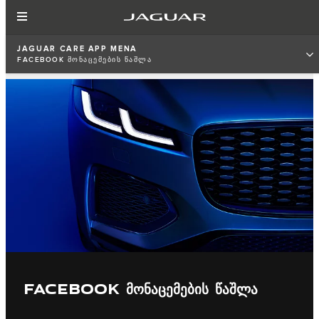
JAGUAR CARE APP MENA
FACEBOOK ᲛᲝᲜᲐᲪᲔᲛᲔᲑᲘᲡ ᲬᲐᲨᲚᲐ
FACEBOOK ᲛᲝᲜᲐᲪᲔᲛᲔᲑᲘᲡ ᲬᲐᲨᲚᲐ