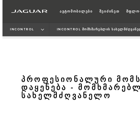
ავტომობილები
შეიძინეთ
მფლო
INCONTROL
INCONTROL ᲛᲝᲛᲮᲛᲐᲠᲔᲑᲚᲘᲡ ᲡᲐᲮᲔᲚᲛᲫᲦᲕᲐᲜ
ᲞᲠᲝᲤᲔᲡᲘᲝᲜᲐᲚᲣᲠᲘ ᲛᲝᲛᲡ
ᲓᲐᲧᲔᲜᲔᲑᲐ - ᲛᲝᲛᲮᲛᲐᲠᲔᲑ
ᲡᲐᲮᲔᲚᲛᲫᲦᲕᲐᲜᲔᲚᲝ