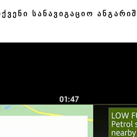
ᲗᲥᲕᲔᲜᲘ ᲡᲐᲜᲐᲕᲘᲒᲐᲪᲘᲝ ᲐᲜᲒᲐᲠᲘᲨ