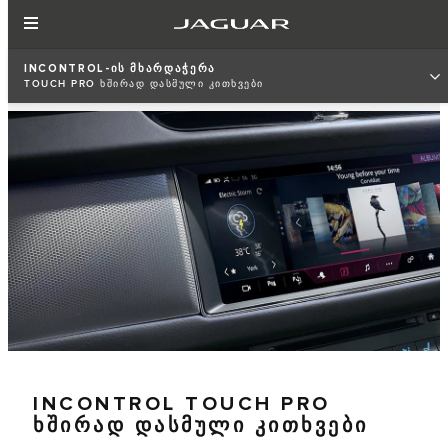
INCONTROL-ᲘᲡ ᲛᲮᲐᲠᲓᲐᲭᲔᲠᲐ
TOUCH PRO ᲮᲨᲘᲠᲐᲓ ᲓᲐᲡᲛᲣᲚᲘ ᲙᲘᲗᲮᲕᲔᲑᲘ
INCONTROL TOUCH PRO
ᲮᲨᲘᲠᲐᲓ ᲓᲐᲡᲛᲣᲚᲘ ᲙᲘᲗᲮᲕᲔᲑᲘ