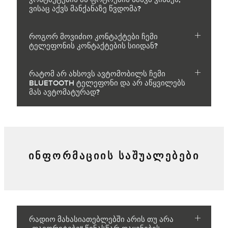
ვისაც აქვს მანქანაზე წვდომა?
როგორ მოვიძიო კონტაქტები ჩემი
ტელეფონის კონტაქტების სიიდან?
რატომ არ ახსოვს ავტომობილს ჩემი
BLUETOOTH ტელეფონი და არ აწყვილებს
მას ავტომატურად?
ᲘᲜᲤᲝᲠᲛᲐᲪᲘᲘᲡ ᲡᲐᲨᲣᲐᲚᲔᲑᲔᲑᲘ
რადიო მახასიათებლებში არის თუ არა