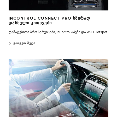
INCONTROL CONNECT PRO ᲮᲨᲘᲠᲐᲓ
ᲓᲐᲡᲛᲣᲚᲘ ᲙᲘᲗᲮᲕᲔᲑᲘ
დამატებითი პრო სერვისები, InControl აპები და Wi-Fi Hotspot.
ᲒᲐᲘᲒᲔᲗ ᲛᲔᲢᲘ