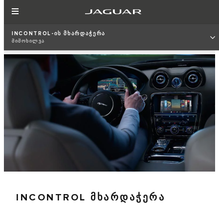
INCONTROL-ᲘᲡ ᲛᲮᲐᲠᲓᲐᲭᲔᲠᲐ
ᲛᲘᲛᲝᲮᲘᲚᲕᲐ
INCONTROL ᲛᲮᲐᲠᲓᲐᲭᲔᲠᲐ