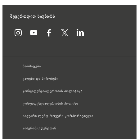
შეუერთდით საუბარს
წარმატება
ვადები და პირობები
კონფიდენციალურობის პოლიტიკა
კონფიდენციალურობის პოლისი
იაგუარი ლენდ როვერი კორპორატიული
კიბერინციდენტთან