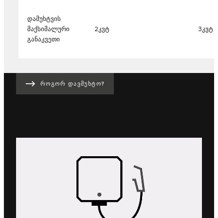
დამუხტვის
მაქსიმალური
2კვტ
3კვტ
განაკვეთი
ᲠᲝᲒᲝᲠ ᲓᲐᲕᲛᲣᲮᲢᲝ?