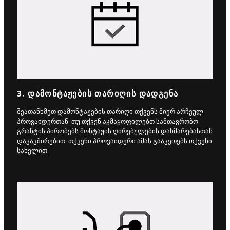
3. ᲓᲐᲛᲝᲜᲢᲐᲟᲔᲑᲘᲡ ᲗᲐᲠᲘᲦᲘᲡ ᲓᲐᲓᲒᲔᲜᲐ
შეათანხმეთ დამონტაჟების თარიღი თქვენს მიერ არჩეულ
პროვაიდერთან. თუ თქვენ აკმაყოფილებთ სამთავრობო
გრანტის პირობებს მონტაჟის ღირებულების დახმარებასთან
დაკავშირებით, თქვენი პროვაიდერი ამას გააკეთებს თქვენი
სახელით.