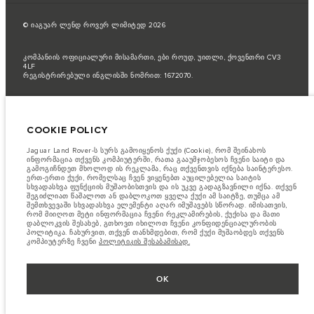
© იაგუარ ლენდ როვერ ლიმიტედ 2026
კომპანიის ოფიციალური მისამართი, ები როუდ, უითლი, ქოვენთრი CV3
4LF
რეგისტრირებული ინგლისში ნომრით: 1672070.
საწვავის მოხმარების მაჩვენებელი არის მწარმოებლის ოფიციალური
ტესტირების შედეგი ევროკავშირის კანონმდებლობის შესაბამისად
COOKIE POLICY
ავტომანქანის რეალური საწვავის მოხმარება შესაძლოა
განსხვავდებოდეს ტესტებით მიღებული მაჩვენებლისაგან და ეს ციფრები
არის მხოლოდ შედარებითი მიზნებისათვის
Jaguar Land Rover-ს სურს გამოიყენოს ქუქი (Cookie), რომ შეინახოს
ინფორმაცია თქვენს კომპიუტერში, რათა გააუმჯობესოს ჩვენი საიტი და
მნიშვნელოვანი ინფორმაცია გამოსახულებისა და სპეციფიკაციის
გამოგიჩნდეთ მხოლოდ ის რეკლამა, რაც თქვენთვის იქნება საინტერესო.
შესახებ.
ნახევარგამტარების გლობალური დეფიციტი ამჟამად გავლენას
ერთ-ერთი ქუქი, რომელსაც ჩვენ ვიყენებთ აუცილებელია საიტის
ახდენს ავტომობილის კონსტრუქციის სპეციფიკაციებზე, მოდელების
სხვადასხვა ფუნქციის მუშაობისთვის და ის უკვე გადაგზავნილი იქნა. თქვენ
ხელმისაწვდომობასა და აწყობის ვადებზე. ეს არის ძალიან დინამიური
შეგიძლიათ წაშალოთ ან დაბლოკოთ ყველა ქუქი ამ საიტზე, თუმცა ამ
სიტუაცია და, შედეგად, ვებსაიტში გამოყენებული გამოსახულება
შემთხვევაში სხვადასხვა ელემენტი აღარ იმუშავებს სწორად. იმისათვის,
შეიძლება სრულად არ ასახავდეს ფუნქციების, ოფციების, გაფორმებისა
რომ მიიღოთ მეტი ინფორმაცია ჩვენი რეკლამირების, ქუქისა და მათი
და ფერის სქემების მიმდინარე სპეციფიკაციებს. გთხოვთ, მიმართოთ
დაბლოკვის შესახებ, გთხოვთ იხილოთ ჩვენი კონფიდენციალურობის
თქვენს დილერს, რომელიც შეძლებს დაადასტუროს თქვენთან არსებული
პოლიტიკა. ჩახურვით, თქვენ თანხმდებით, რომ ქუქი მუშაობდეს თქვენს
შეზღუდვები, რომ იყოთ წინასწარ ინფორმირებული
კომპიუტერზე ჩვენი
პოლიტიკის შესაბამისად.
წინამდბარე ვებ გვერდის ინფორმაცია, მახასიათებლები, ფასები და
ფერები შესაძლოა იცვლებოდესბაზრის მიხედვით და ცვლილება
ხორციელდება შეტყობინების გარეშე. გთხოვთ მიმართეთ თქვენს
OK
ადგილობრივ დილერს ხელმისაწვდომობისა და ფასების შესახებ