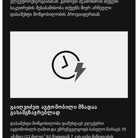
ელექტროენერგიასთან. გთხოვთ შეამოწმოთ თქვენი
საკუთრების შესაბამისობა თქვენს მიერ არჩეული
დასამუხტი მოწყობილობის პროვაიდერთან.
ᲒᲐᲘᲦᲕᲘᲫᲔᲗ ᲐᲕᲢᲝᲛᲝᲑᲘᲚᲘ ᲛᲖᲐᲓᲐᲐ
ᲒᲐᲡᲐᲛᲒᲖᲐᲕᲠᲔᲑᲚᲐᲓ
დასამუხტი მოწყობილობა დამუხტავს ელექტრო
ავტომობილს ღამით და უზრუნველყოფს სასვლო მარაგს 35
1
კმ-მდე (22 მილი)
60 წუთიდან 7 კვტ-იანი მიწოდების