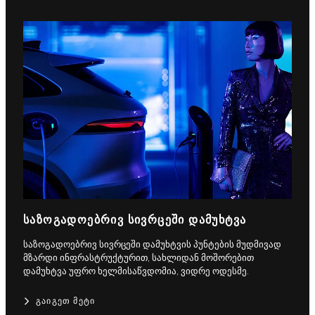
ᲡᲐᲖᲝᲒᲐᲓᲝᲔᲑᲠᲘᲕ ᲡᲘᲕᲠᲪᲔᲨᲘ ᲓᲐᲛᲣᲮᲢᲕᲐ
საზოგადოებრივ სივრცეში დამუხტვის პუნტების მუდმივად
მზარდი ინფრასტრუქტურით, სახლიდან მოშორებით
დამუხტვა უფრო ხელმისაწვდომია, ვიდრე ოდესმე.
ᲒᲐᲘᲒᲔᲗ ᲛᲔᲢᲘ