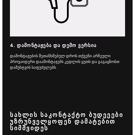
4. ᲓᲐᲛᲝᲜᲢᲐᲟᲔᲑᲐ ᲓᲐ ᲓᲔᲛᲝ ᲕᲔᲠᲡᲘᲐ
დამონტაჟების შეთანხმებულ დროს თქვენი არჩეული
პროვაიდერი დაამონტაჯებს კედლის ყუთს და გაგაცნობთ
დამუხტვის საფუძვლებს.
ᲡᲐᲮᲚᲘᲡ ᲡᲐᲙᲝᲜᲢᲐᲥᲢᲝ ᲑᲣᲓᲔᲔᲔᲑᲘ
ᲣᲖᲠᲣᲜᲕᲔᲚᲧᲝᲤᲔᲜ ᲓᲐᲛᲐᲢᲔᲑᲘᲗ
ᲡᲘᲛᲨᲕᲘᲓᲔᲡ