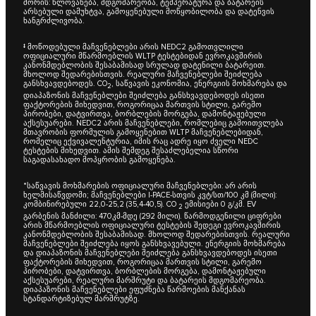
შორის: წლოვანება, მდგომარეობა, ტემპერატურა და ბატარეის
არსებული დამუხტვა, გამოყენებული მოწყობილობა და დატენვის
ხანგრძლივობა.
‡ მოწოდებული მაჩვენებლები არის NEDC2 გამოთვლილი
ოფიციალური მწარმოებლის WLTP ტესტებიდან ევროკავშირის
კანონმდებლობის შესაბამისად სრულად დატენილი ბატარეით.
მხოლოდ შედარებისთვის. რეალური მაჩვენებლები შეიძლება
განსხვავდებოდეს. CO
, საწვავის ეკონომია, ენერგიის მოხმარება და
2
დიაპაზონის მაჩვენებლები შეიძლება განსხვავდებოდეს ისეთი
ფაქტორების მიხედვით, როგორიცაა მართვის სტილი, გარემო
პირობები, დატვირთვა, ბორბლების მორგება, დამონტაჟებული
აქსესუარები. NEDC2 არის მაჩვენებლები, რომლებიც გამოითვლება
მთავრობის ფორმულის გამოყენებით WLTP მაჩვენებლებიდან,
რომელიც ექვივალენტურია, იმის რაც ადრე იყო ძველი NEDC
ტესტების მიხედვით. ამის შემდეგ შესაძლებელია სწორი
საგადასახადო მოპყრობის გამოყენება.
*საწვავის მოხმარების ოფიციალური მაჩვენებლები: არ არის
ხელმისაწვდომი; მაჩვენებლები I-PACE-სთვის კვტ/სთ/100 კმ (მილი):
კომბინირებული 22,0-25,2 (35,4-40,5). CO
ემისიები 0 გ/კმ. EV
2
გარბენის მანძილი: 470კმ-მდე (292 მილი). წარმოდგენილი ციფრები
არის მწარმოებლის ოფიციალური ტესტების შედეგი ევროკავშირის
კანონმდებლობის შესაბამისად. მხოლოდ შედარებისთვის. რეალური
მაჩვენებლები შეიძლება იყოს განსხვავებული. ენერგიის მოხმარება
და დიაპაზონის მაჩვენებლები შეიძლება განსხვავდებოდეს ისეთი
ფაქტორების მიხედვით, როგორიცაა მართვის სტილი, გარემო
პირობები, დატვირთვა, ბორბლების მორგება, დამონტაჟებული
აქსესუარები, რეალური მარშრუტი და ბატარეის მდგომარეობა.
დიაპაზონის მაჩვენებლები ეფუძნება წარმოების მანქანას
სტანდარტიზებულ მარშრუტზე.