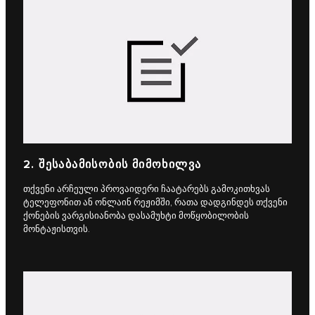
2. ᲨᲔᲡᲐᲑᲐᲛᲘᲡᲝᲑᲘᲡ ᲛᲘᲛᲝᲮᲘᲚᲕᲐ
თქვენი არჩეული პროვაიდერი ჩაატარებს გამოკითხვას
ტელეფონით ან ონლაინ რეჟიმში, რათა დადგინდეს თქვენი
ქონების ვარგისიანობა დასამუხტი მოწყობილობის
მონტაჟისთვის.