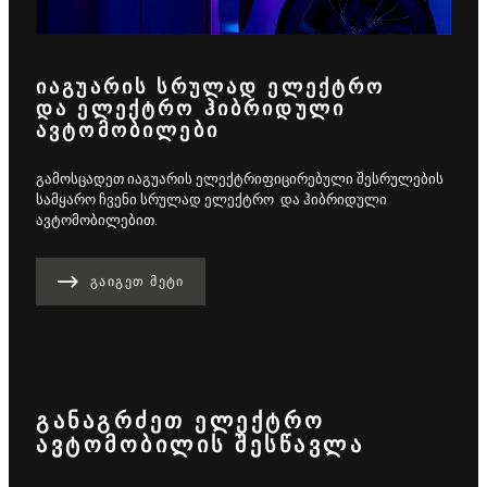
ᲘᲐᲒᲣᲐᲠᲘᲡ ᲡᲠᲣᲚᲐᲓ ᲔᲚᲔᲥᲢᲠᲝ
ᲓᲐ ᲔᲚᲔᲥᲢᲠᲝ ᲰᲘᲑᲠᲘᲓᲣᲚᲘ
ᲐᲕᲢᲝᲛᲝᲑᲘᲚᲔᲑᲘ
გამოსცადეთ იაგუარის ელექტრიფიცირებული შესრულების
სამყარო ჩვენი სრულად ელექტრო და ჰიბრიდული
ავტომობილებით.
ᲒᲐᲘᲒᲔᲗ ᲛᲔᲢᲘ
ᲒᲐᲜᲐᲒᲠᲫᲔᲗ ᲔᲚᲔᲥᲢᲠᲝ
ᲐᲕᲢᲝᲛᲝᲑᲘᲚᲘᲡ ᲨᲔᲡᲬᲐᲕᲚᲐ