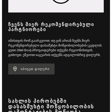
ᲩᲕᲔᲜᲡ ᲛᲘᲔᲠ ᲠᲔᲙᲝᲛᲔᲜᲓᲘᲠᲔᲑᲣᲚᲘ
ᲞᲐᲠᲢᲜᲘᲝᲠᲔᲑᲘ
იმისთვის რომ გაარკვიოთ, თუ ვინ არიან ჩვენს მიერ
რეკომენდირებული დასამუხტი მოწყობილობების (კედლის
ყუთი (Wall Box)) პროვაიდერები თქვენი რეგიონისთვის,
გთხოვთ, ეწვიოთ იაგუარის თქვენს ადგილობრივ დილერს.
ᲘᲞᲝᲕᲔᲗ ᲓᲘᲚᲔᲠᲘ
ᲡᲐᲮᲚᲘᲡ ᲞᲘᲠᲝᲑᲔᲑᲨᲘ
ᲓᲐᲡᲐᲮᲛᲣᲮᲢᲘ ᲛᲝᲬᲧᲝᲑᲘᲚᲝᲑᲘᲡ