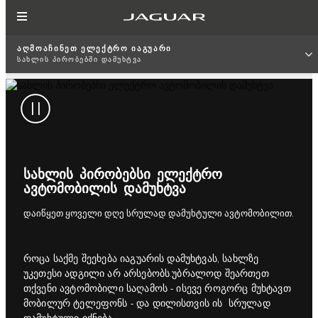
ᲐᲦᲛᲝᲐᲩᲘᲜᲔᲗ ᲔᲚᲔᲥᲢᲠᲝ ᲘᲐᲒᲣᲐᲠᲘ
ᲡᲐᲮᲚᲘᲡ ᲞᲘᲠᲝᲑᲔᲑᲨᲘ ᲓᲐᲛᲣᲮᲢᲕᲐ
ᲡᲐᲮᲚᲘᲡ ᲞᲘᲠᲝᲑᲔᲑᲡᲘ ᲔᲚᲔᲥᲢᲠᲝ
ᲐᲕᲢᲝᲛᲝᲑᲘᲚᲘᲡ ᲓᲐᲛᲣᲮᲢᲕᲐ
დაიწყეთ ყოველი დღე სრულად დამუხტული ავტომობილით.
როცა საქმე შეეხება იაგუარის დამუხტვას, სახლზე
უკეთესი ადგილი არ არსებობს.უბრალოდ შეართეთ
თქვენი ავტომობილი საღამოს - ისევე როგორც მუხტავთ
მობილურ ტელეფონს - და დილისთვის ის სრულად