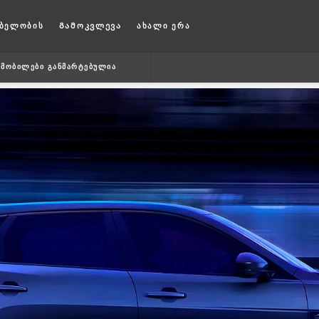
ბელობის
Გამოკვლევა
ახალი ერა
ᲛᲝᲑᲘᲚᲔᲑᲘ ᲒᲐᲜᲛᲐᲠᲢᲔᲑᲣᲚᲘᲐ