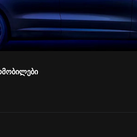
ᲝᲛᲝᲑᲘᲚᲔᲑᲘ