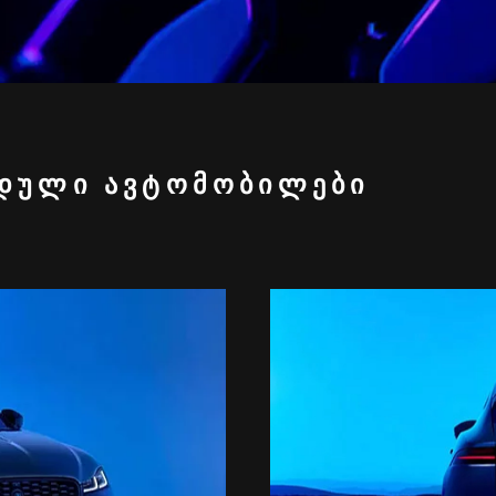
ᲘᲓᲣᲚᲘ ᲐᲕᲢᲝᲛᲝᲑᲘᲚᲔᲑᲘ