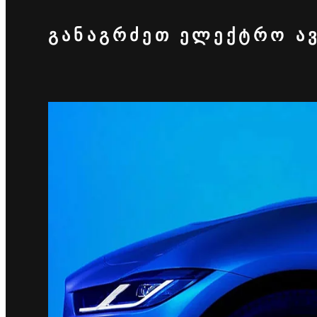
ᲒᲐᲜᲐᲒᲠᲫᲔᲗ ᲔᲚᲔᲥᲢᲠᲝ Ა