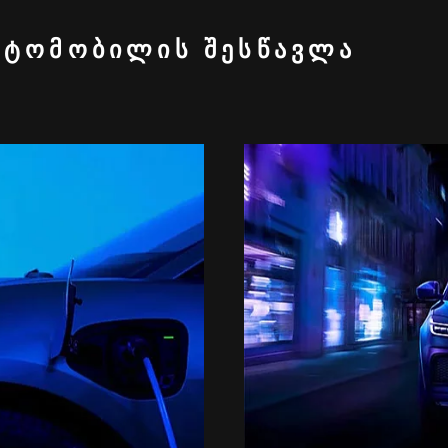
ᲕᲢᲝᲛᲝᲑᲘᲚᲘᲡ ᲨᲔᲡᲬᲐᲕᲚᲐ