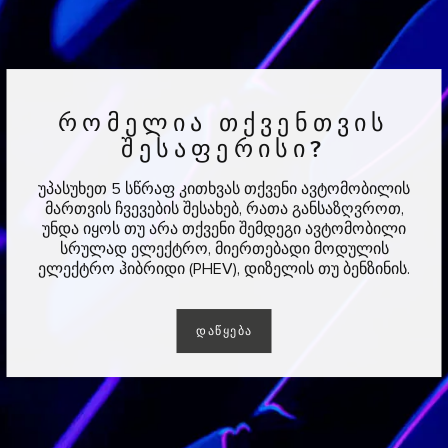
ᲠᲝᲛᲔᲚᲘᲐ ᲗᲥᲕᲔᲜᲗᲕᲘᲡ
ᲨᲔᲡᲐᲤᲔᲠᲘᲡᲘ?
უპასუხეთ 5 სწრაფ კითხვას თქვენი ავტომობილის
მართვის ჩვევების შესახებ, რათა განსაზღვროთ,
უნდა იყოს თუ არა თქვენი შემდეგი ავტომობილი
სრულად ელექტრო, მიერთებადი მოდულის
ელექტრო ჰიბრიდი (PHEV), დიზელის თუ ბენზინის.
ᲓᲐᲬᲧᲔᲑᲐ