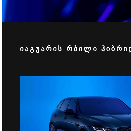
ᲘᲐᲒᲣᲐᲠᲘᲡ ᲠᲑᲘᲚᲘ ᲰᲘᲑᲠ