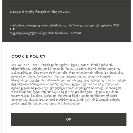
© იაგუარ ლენდ როვერ ლიმიტედ 2026
კომპანიის ოფიციალური მისამართი, ები როუდ, უითლი, ქოვენთრი CV3
4LF
რეგისტრირებული ინგლისში ნომრით: 1672070.
საწვავის მოხმარების მაჩვენებელი არის მწარმოებლის ოფიციალური
ტესტირების შედეგი ევროკავშირის კანონმდებლობის შესაბამისად
COOKIE POLICY
ავტომანქანის რეალური საწვავის მოხმარება შესაძლოა
განსხვავდებოდეს ტესტებით მიღებული მაჩვენებლისაგან და ეს ციფრები
არის მხოლოდ შედარებითი მიზნებისათვის
Jaguar Land Rover-ს სურს გამოიყენოს ქუქი (Cookie), რომ შეინახოს
ინფორმაცია თქვენს კომპიუტერში, რათა გააუმჯობესოს ჩვენი საიტი და
მნიშვნელოვანი ინფორმაცია გამოსახულებისა და სპეციფიკაციის
გამოგიჩნდეთ მხოლოდ ის რეკლამა, რაც თქვენთვის იქნება საინტერესო.
შესახებ.
ნახევარგამტარების გლობალური დეფიციტი ამჟამად გავლენას
ერთ-ერთი ქუქი, რომელსაც ჩვენ ვიყენებთ აუცილებელია საიტის
ახდენს ავტომობილის კონსტრუქციის სპეციფიკაციებზე, მოდელების
სხვადასხვა ფუნქციის მუშაობისთვის და ის უკვე გადაგზავნილი იქნა. თქვენ
ხელმისაწვდომობასა და აწყობის ვადებზე. ეს არის ძალიან დინამიური
შეგიძლიათ წაშალოთ ან დაბლოკოთ ყველა ქუქი ამ საიტზე, თუმცა ამ
სიტუაცია და, შედეგად, ვებსაიტში გამოყენებული გამოსახულება
შემთხვევაში სხვადასხვა ელემენტი აღარ იმუშავებს სწორად. იმისათვის,
შეიძლება სრულად არ ასახავდეს ფუნქციების, ოფციების, გაფორმებისა
რომ მიიღოთ მეტი ინფორმაცია ჩვენი რეკლამირების, ქუქისა და მათი
და ფერის სქემების მიმდინარე სპეციფიკაციებს. გთხოვთ, მიმართოთ
დაბლოკვის შესახებ, გთხოვთ იხილოთ ჩვენი კონფიდენციალურობის
თქვენს დილერს, რომელიც შეძლებს დაადასტუროს თქვენთან არსებული
პოლიტიკა. ჩახურვით, თქვენ თანხმდებით, რომ ქუქი მუშაობდეს თქვენს
შეზღუდვები, რომ იყოთ წინასწარ ინფორმირებული
კომპიუტერზე ჩვენი
პოლიტიკის შესაბამისად.
წინამდბარე ვებ გვერდის ინფორმაცია, მახასიათებლები, ფასები და
ფერები შესაძლოა იცვლებოდესბაზრის მიხედვით და ცვლილება
ხორციელდება შეტყობინების გარეშე. გთხოვთ მიმართეთ თქვენს
OK
ადგილობრივ დილერს ხელმისაწვდომობისა და ფასების შესახებ