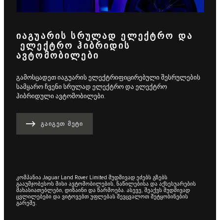
ᲘᲐᲒᲣᲐᲠᲘᲡ ᲡᲠᲣᲚᲐᲓ ᲔᲚᲔᲥᲢᲠᲝ ᲓᲐ
ᲔᲚᲔᲥᲢᲠᲝ ᲰᲘᲑᲠᲘᲓᲘᲡ
ᲐᲕᲢᲝᲛᲝᲑᲘᲚᲔᲑᲘ
გამოსცადეთ იაგუარის ელექტრიფიცირებული შესრულების
სამყარო ჩვენი სრულად ელექტრო და ელექტრო
ჰიბრიდული ავტომობილები.
ᲒᲐᲘᲒᲔᲗ ᲛᲔᲢᲘ
კომპანია Jaguar Land Rover Limited მუდმივად ეძებს გზებს
გააუმჯობესოს მისი ავტომობილების, ნაწილებისა და აქსესუარების
მახასიათებლები, დიზაინი და წარმოება. ასევე, შეაქვს მუდმივად
ცვლილებები და ვიტოვებთ უფლებას შევცვალოთ შეტყობინების
გარეშე.