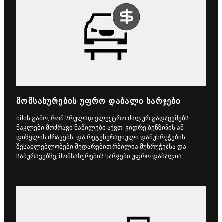
ᲛᲝᲛᲡᲐᲮᲣᲠᲔᲑᲘᲡ ᲣᲤᲠᲝ ᲓᲐᲑᲐᲚᲘ ᲮᲐᲠᲯᲔᲑᲘ
იმის გამო, რომ სრულად ელექტრო ძალურ გადაცემებს
ნაკლები მოძრავი ნაწილები აქვთ, ვიდრე ბენზინის ან
დიზელის ძრავებს, და რეგენერაციული დამუხრუჭების
შესაძლებლობები შედარებით რბილია მუხრუჭებსა და
საბურავებზე, მომსახურების ხარჯები უფრო დაბალია.