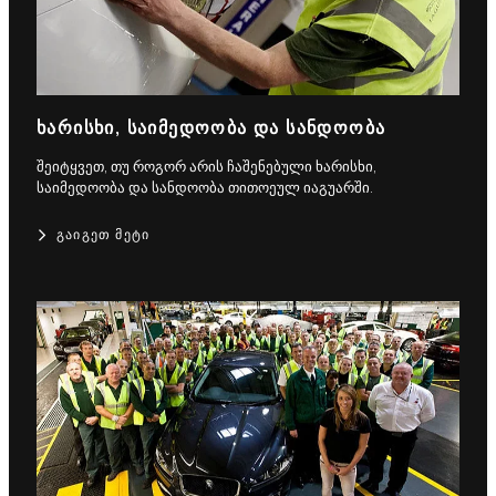
ᲮᲐᲠᲘᲡᲮᲘ, ᲡᲐᲘᲛᲔᲓᲝᲝᲑᲐ ᲓᲐ ᲡᲐᲜᲓᲝᲝᲑᲐ
შეიტყვეთ, თუ როგორ არის ჩაშენებული ხარისხი,
საიმედოობა და სანდოობა თითოეულ იაგუარში.
ᲒᲐᲘᲒᲔᲗ ᲛᲔᲢᲘ