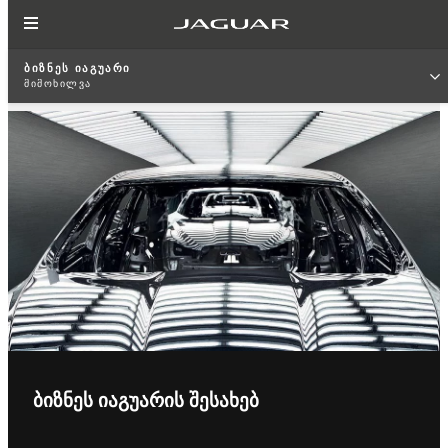
ᲑᲘᲖᲜᲔᲡ ᲘᲐᲒᲣᲐᲠᲘ
ᲛᲘᲛᲝᲮᲘᲚᲕᲐ
ᲑᲘᲖᲜᲔᲡ ᲘᲐᲒᲣᲐᲠᲘᲡ ᲨᲔᲡᲐᲮᲔᲑ