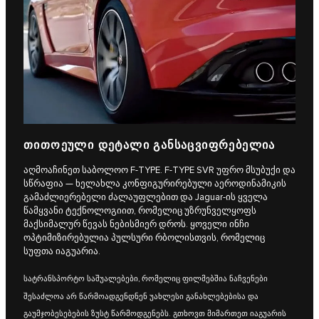
ᲗᲘᲗᲝᲔᲣᲚᲘ ᲓᲔᲢᲐᲚᲘ ᲒᲐᲜᲡᲐᲪᲕᲘᲤᲠᲔᲑᲔᲚᲘᲐ
აღმოაჩინეთ საბოლოო F‑TYPE. F‑TYPE SVR უფრო მსუბუქი და
სწრაფია — ხელახლა კონფიგურირებული აეროდინამიკის
გამაძლიერებელი ძალაუფლებით და Jaguar-ის ყველა
წამყვანი ტექნოლოგიით, რომელიც უზრუნველყოფს
მაქსიმალურ წევას ნებისმიერ დროს. ყოველი ინჩი
ოპტიმიზირებულია პულსური რბოლისთვის, რომელიც
სუფთა იაგუარია.
სატრანსპორტო საშუალებები, რომელიც ფილმებშია ნაჩვენები
შესაძლოა არ წარმოადგენდნენ უახლესი განახლებებისა და
გაუმჯობესებების ზუსტ წარმოდგენებს. გთხოვთ მიმართეთ იაგუარის