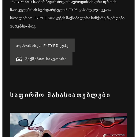
*F‑TYPE SVR ნახშირბადის ბოჭკოს აეროდინამიკური ფრთის
ჩანაცვლებისას სტანდარტული F‑TYPE გასაშლელი უკანა
სპოილერით, F‑TYPE SVR კუპეს მაქსიმალური სიჩქარე მცირდება
300კმ/სთ-მდე.
ᲐᲦᲛᲝᲐᲩᲘᲜᲔᲗ F‑TYPE ᲙᲣᲞᲔ
ᲨᲔᲥᲛᲔᲜᲘᲗ ᲡᲐᲙᲣᲗᲐᲠᲘ
ᲡᲐᲤᲘᲠᲛᲝ ᲛᲐᲮᲐᲡᲘᲐᲗᲔᲑᲚᲔᲑᲘ