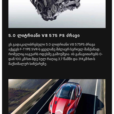
5.0 ᲚᲘᲢᲠᲘᲐᲜᲘ V8 575 PS ᲫᲠᲐᲕᲘ
ეს გადაკალიბრებული 5.0 ლიტრიანი V8 575PS ძრავა
აქცევს F‑TYPE SVR-ს ყველაზე მძლავრ სერიულ მანქანად,
რომელიც იაგუარს ოდესმე გამოუშვია. ის განავითარებს 0-
დან 100 კმ/სთ-მდე სულ რაღაც 3,7 წამში და 314კმ/სთ-ს
მაქსიმალურ სიჩქარეზე.