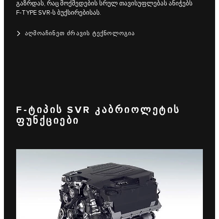
გაზრდას, რაც მოქმედების სრულ თავისუფლებას ანიჭებს
F‑TYPE SVR-ს ბუქსირებისას.
ᲐᲦᲛᲝᲐᲩᲘᲜᲔᲗ ᲫᲠᲐᲕᲘᲡ ᲢᲔᲥᲜᲝᲚᲝᲒᲘᲐ
F‑ᲢᲘᲞᲘᲡ SVR ᲙᲐᲑᲠᲘᲝᲚᲔᲢᲘᲡ
ᲤᲣᲜᲥᲪᲘᲔᲑᲘ