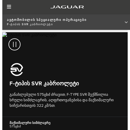
ᲐᲕᲢᲝᲛᲝᲑᲘᲚᲘᲡ ᲡᲞᲔᲪᲘᲐᲚᲣᲠᲘ ᲝᲞᲔᲠᲐᲪᲘᲔᲑᲘ
F‑ᲢᲘᲞᲘᲡ SVR ᲙᲐᲑᲠᲘᲝᲚᲔᲢᲘ
F‑ᲢᲘᲞᲘᲡ SVR ᲙᲐᲑᲠᲘᲝᲚᲔᲢᲘ
განახლებული 575ცხძ ძრავით, F‑TYPE SVR შექმნილია
სრული სიმძლავრის, აღფრთოვანებისა და მაქსიმალური
სიჩქარისთვის 322 კმ/სთ.
მაქსიმალური სიმძლავრე
575ცხძ