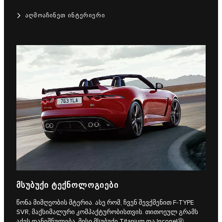
ᲐᲦᲛᲝᲐᲩᲘᲜᲔᲗ ᲘᲜᲢᲔᲠᲘᲔᲠᲘ
ᲛᲡᲣᲑᲣᲥᲘ ᲢᲔᲥᲜᲝᲚᲝᲒᲘᲔᲑᲘ
წონა მიმღეობის მტერია. ასე რომ, ჩვენ შევქმენით F‑TYPE
SVR, მაქსიმალური კომპაქტურობისთვის. თითოეულ გრამს
აქვს დანიშნულება. მისი მსუბუქი Titanium და InconelⓇ