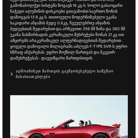
გამონაბოლქვი სისტემა ზოგავს 16 კგ-ს, ხოლო გასაოცარი
ნაჭედი ალუმინის დისკოები გთავაზობთ საერთო წონის
დაზოგვას 13.8 კგ-ს. თითოეული მოდერნიზებული უკანა
საკიდარი ანჯამის ბუდე 0,6კგ, ჩვეულებრივ ანჯამის
ბუდეებთან შედარებით და არჩევითი 398 მმ წინა და 380 მმ
უკანა ნახშირბადის კერამიკული მუხრუჭები წონას 21 კგ-ით
ამცირებს არაკერამიკულ ალტერნატივებთან შედარებით.
ყოველი დაზოგილი მილიგრამი აძლევს F‑TYPE SVR-ს უფრო
სწრაფ აჩქარებას, უფრო მოქნილ მართვას და მკვეთრ
დამუხრუჭებას - დაუვიწყარი მართვისთვის.
ᲐᲦᲛᲝᲐᲩᲘᲜᲔᲗ ᲛᲐᲠᲗᲕᲘᲡ ᲒᲐᲣᲛᲯᲝᲑᲔᲡᲔᲑᲣᲚᲘ ᲡᲐᲛᲣᲨᲐᲝ
ᲛᲐᲮᲐᲡᲘᲐᲗᲔᲑᲚᲔᲑᲘ