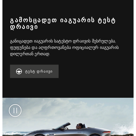
ᲒᲐᲛᲝᲡᲪᲐᲓᲔᲗ ᲘᲐᲒᲣᲐᲠᲘᲡ ᲢᲔᲡᲢ
ᲓᲠᲐᲘᲕᲘ
განიცადეთ იაგუარის სატესტო დრაივის შესრულება,
ფუფუნება და აღფრთოვანება ოფიციალურ იაგუარის
დილერთან ერთად.
ᲢᲔᲡᲢ ᲓᲠᲐᲘᲕᲘ