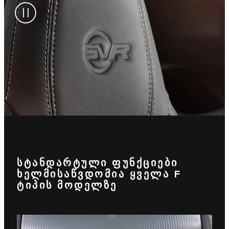
ᲡᲢᲐᲜᲓᲐᲠᲢᲣᲚᲘ ᲤᲣᲜᲥᲪᲘᲔᲑᲘ
ᲮᲔᲚᲛᲘᲡᲐᲬᲕᲓᲝᲛᲘᲐ ᲧᲕᲔᲚᲐ F
ᲢᲘᲞᲘᲡ ᲛᲝᲓᲔᲚᲖᲔ