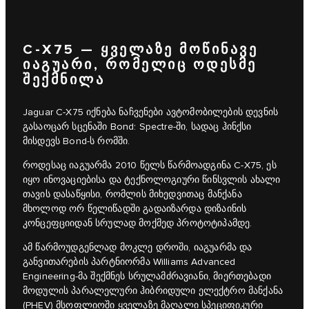
C‑X75 — ᲧᲕᲔᲚᲐᲖᲔ ᲛᲝᲬᲘᲜᲐᲕᲔ
ᲘᲐᲒᲣᲐᲠᲘ, ᲠᲝᲛᲔᲚᲘᲪ ᲝᲓᲔᲡᲛᲔ
ᲨᲔᲥᲛᲜᲘᲚᲐ
Jaguar C‑X75 იქნება ნაჩვენები ავტომობილების დევნის
გასაოცარ სცენაში Bond: Spectre-ში, სადაც ჰინქსი
მისდევს Bond-ს რომში.
როდესაც იაგუარმა 2010 წელს წარმოადგინა C‑X75, ეს
იყო ინოვაციებისა და ტექნოლოგიური წინსვლის ახალი
თავის დასაწყისი, რომლის მიხედვითაც მანქანა
მხოლოდ ორ წელიწადში გადაიზარდა დიზაინის
კონცეფციიდან სრულად მოქმედ პროტოტიპამდე.
ამ წარმოუდგენლად მოკლე დროში, იაგუარმა და
განვითარების პარტნიორმა Williams Advanced
Engineering-მა შექმნეს სრულამძრავიანი, მიერთებადი
მოდულის პარალელური ჰიბრიდული ელექტრო მანქანა
(PHEV) მსოფლიოში ყველაზე მაღალი სპეციფიკური