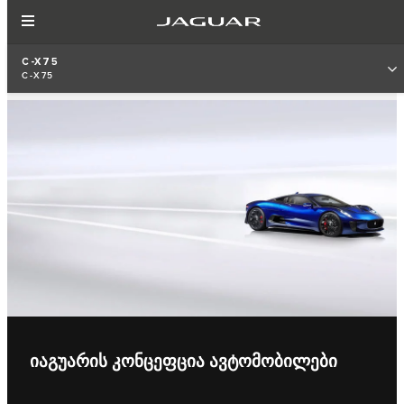
C-X75
C-X75
ᲘᲐᲒᲣᲐᲠᲘᲡ ᲙᲝᲜᲪᲔᲤᲪᲘᲐ ᲐᲕᲢᲝᲛᲝᲑᲘᲚᲔᲑᲘ