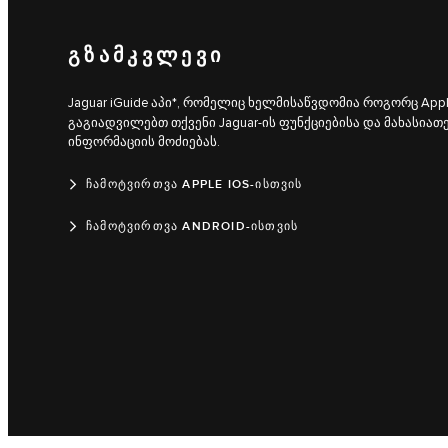
ᲒᲖᲐᲛᲙᲕᲚᲔᲕᲘ
Jaguar iGuide აპი*, რომელიც ხელმისაწვდომია როგორც App
გაგიადვილებთ თქვენი Jaguar-ის ფუნქციებისა და მახასიათ
ინფორმაციის მოძიებას.
ᲩᲐᲛᲝᲢᲕᲘᲠᲗᲕᲐ APPLE IOS-ᲘᲡᲗᲕᲘᲡ
ᲩᲐᲛᲝᲢᲕᲘᲠᲗᲕᲐ ANDROID-ᲘᲡᲗᲕᲘᲡ