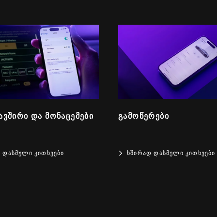
ᲙᲐᲕᲨᲘᲠᲘ ᲓᲐ ᲛᲝᲜᲐᲪᲔᲛᲔᲑᲘ
ᲒᲐᲛᲝᲬᲔᲠᲔᲑᲘ
 ᲓᲐᲡᲛᲣᲚᲘ ᲙᲘᲗᲮᲕᲔᲑᲘ
ᲮᲨᲘᲠᲐᲓ ᲓᲐᲡᲛᲣᲚᲘ ᲙᲘᲗᲮᲕᲔᲑᲘ