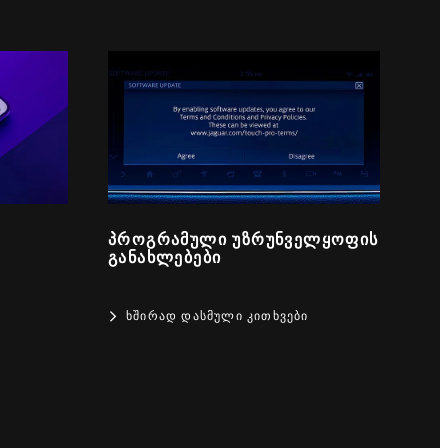
ᲞᲠᲝᲒᲠᲐᲛᲣᲚᲘ ᲣᲖᲠᲣᲜᲕᲔᲚᲧᲝᲤᲘᲡ
ᲒᲐᲜᲐᲮᲚᲔᲑᲔᲑᲘ
ᲮᲨᲘᲠᲐᲓ ᲓᲐᲡᲛᲣᲚᲘ ᲙᲘᲗᲮᲕᲔᲑᲘ