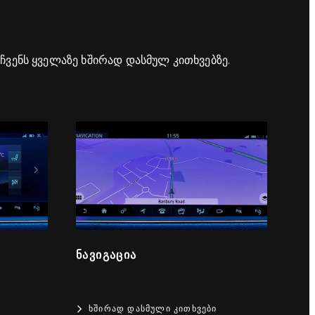
ჩვენს ყველაზე ხშირად დასმულ კითხვებზე.
ᲜᲐᲕᲘᲒᲐᲪᲘᲐ
ᲮᲨᲘᲠᲐᲓ ᲓᲐᲡᲛᲣᲚᲘ ᲙᲘᲗᲮᲕᲔᲑᲘ