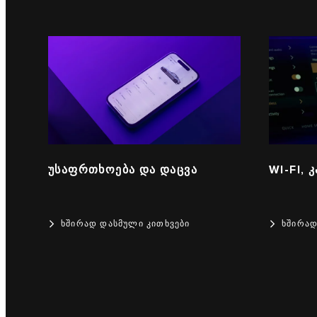
ᲣᲡᲐᲤᲠᲗᲮᲝᲔᲑᲐ ᲓᲐ ᲓᲐᲪᲕᲐ
WI-FI, 
ᲮᲨᲘᲠᲐᲓ ᲓᲐᲡᲛᲣᲚᲘ ᲙᲘᲗᲮᲕᲔᲑᲘ
ᲮᲨᲘᲠᲐᲓ