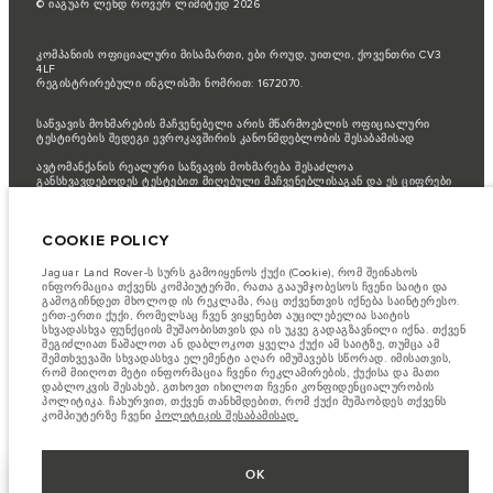
© იაგუარ ლენდ როვერ ლიმიტედ 2026
კომპანიის ოფიციალური მისამართი, ები როუდ, უითლი, ქოვენთრი CV3
4LF
რეგისტრირებული ინგლისში ნომრით: 1672070.
საწვავის მოხმარების მაჩვენებელი არის მწარმოებლის ოფიციალური
ტესტირების შედეგი ევროკავშირის კანონმდებლობის შესაბამისად
ავტომანქანის რეალური საწვავის მოხმარება შესაძლოა
განსხვავდებოდეს ტესტებით მიღებული მაჩვენებლისაგან და ეს ციფრები
არის მხოლოდ შედარებითი მიზნებისათვის
მნიშვნელოვანი ინფორმაცია გამოსახულებისა და სპეციფიკაციის
COOKIE POLICY
შესახებ.
ნახევარგამტარების გლობალური დეფიციტი ამჟამად გავლენას
ახდენს ავტომობილის კონსტრუქციის სპეციფიკაციებზე, მოდელების
ხელმისაწვდომობასა და აწყობის ვადებზე. ეს არის ძალიან დინამიური
Jaguar Land Rover-ს სურს გამოიყენოს ქუქი (Cookie), რომ შეინახოს
სიტუაცია და, შედეგად, ვებსაიტში გამოყენებული გამოსახულება
ინფორმაცია თქვენს კომპიუტერში, რათა გააუმჯობესოს ჩვენი საიტი და
შეიძლება სრულად არ ასახავდეს ფუნქციების, ოფციების, გაფორმებისა
გამოგიჩნდეთ მხოლოდ ის რეკლამა, რაც თქვენთვის იქნება საინტერესო.
და ფერის სქემების მიმდინარე სპეციფიკაციებს. გთხოვთ, მიმართოთ
ერთ-ერთი ქუქი, რომელსაც ჩვენ ვიყენებთ აუცილებელია საიტის
თქვენს დილერს, რომელიც შეძლებს დაადასტუროს თქვენთან არსებული
სხვადასხვა ფუნქციის მუშაობისთვის და ის უკვე გადაგზავნილი იქნა. თქვენ
შეზღუდვები, რომ იყოთ წინასწარ ინფორმირებული
შეგიძლიათ წაშალოთ ან დაბლოკოთ ყველა ქუქი ამ საიტზე, თუმცა ამ
შემთხვევაში სხვადასხვა ელემენტი აღარ იმუშავებს სწორად. იმისათვის,
წინამდბარე ვებ გვერდის ინფორმაცია, მახასიათებლები, ფასები და
რომ მიიღოთ მეტი ინფორმაცია ჩვენი რეკლამირების, ქუქისა და მათი
ფერები შესაძლოა იცვლებოდესბაზრის მიხედვით და ცვლილება
დაბლოკვის შესახებ, გთხოვთ იხილოთ ჩვენი კონფიდენციალურობის
ხორციელდება შეტყობინების გარეშე. გთხოვთ მიმართეთ თქვენს
პოლიტიკა. ჩახურვით, თქვენ თანხმდებით, რომ ქუქი მუშაობდეს თქვენს
ადგილობრივ დილერს ხელმისაწვდომობისა და ფასების შესახებ
კომპიუტერზე ჩვენი
პოლიტიკის შესაბამისად.
OK