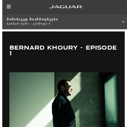
ᲛᲝᲬᲘᲜᲐᲕᲔᲓ ᲛᲝᲐᲖᲠᲝᲕᲜᲔᲔᲑᲘ
ᲑᲔᲠᲜᲐᲠ ᲮᲣᲠᲘ - ᲔᲞᲘᲖᲝᲓᲘ 1
BERNARD KHOURY - EPISODE
1