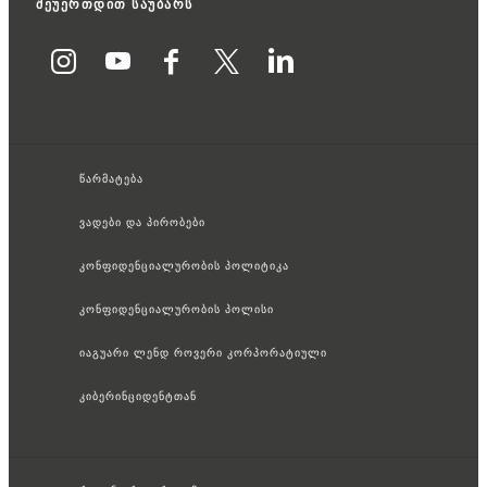
შეუერთდით საუბარს
წარმატება
ვადები და პირობები
კონფიდენციალურობის პოლიტიკა
კონფიდენციალურობის პოლისი
იაგუარი ლენდ როვერი კორპორატიული
კიბერინციდენტთან