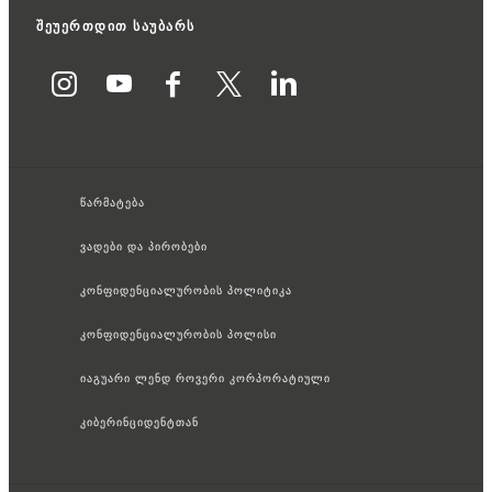
შეუერთდით საუბარს
წარმატება
ვადები და პირობები
კონფიდენციალურობის პოლიტიკა
კონფიდენციალურობის პოლისი
იაგუარი ლენდ როვერი კორპორატიული
კიბერინციდენტთან