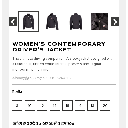
WOMEN'S CONTEMPORARY
DRIVER'S JACKET
The ultimate driving companion. A sleek jacket designed with
a tailored fit, ribbed collar, internal pockets and Jaguar
monogram print lining.
პროდუქტის კოდი: 50JGJW483BK
ზომა:
8
10
12
14
16
16
18
20
ᲞᲠᲝᲓᲣᲥᲢᲘᲡ ᲐᲦᲬᲔᲠᲘᲚᲝᲑᲐ