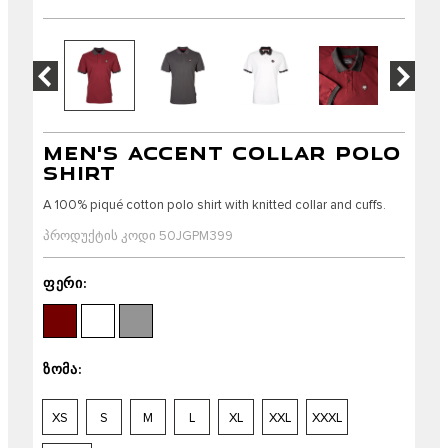
MEN'S ACCENT COLLAR POLO
SHIRT
A 100% piqué cotton polo shirt with knitted collar and cuffs.
პროდუქტის კოდი 50JGPM399
ფერი:
ზომა:
XS
S
M
L
XL
XXL
XXXL