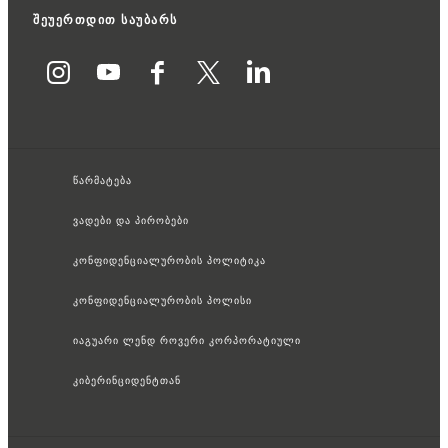
შეუერთდით საუბარს
წარმატება
ვადები და პირობები
კონფიდენციალურობის პოლიტიკა
კონფიდენციალურობის პოლისი
იაგუარი ლენდ როვერი კორპორატიული
კიბერინციდენტთან